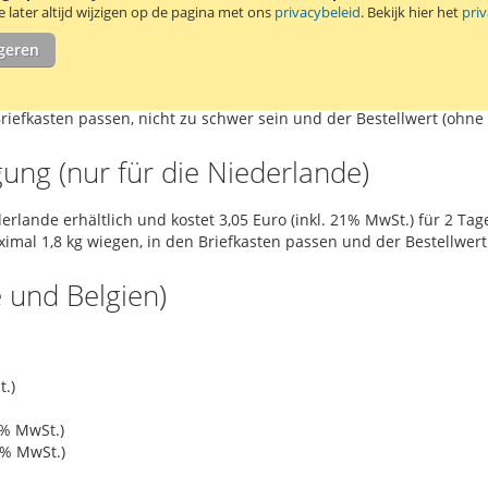
gung (nur für die Niederlande und Bel
later altijd wijzigen op de pagina met ons
privacybeleid
. Bekijk hier het
pri
igeren
Produkte (2 Tage)
inkl. 21% MwSt.) bis 160 Gramm (2-3 Tage)
riefkasten passen, nicht zu schwer sein und der Bestellwert (ohne
ung (nur für die Niederlande)
erlande erhältlich und kostet 3,05 Euro (inkl. 21% MwSt.) für 2 Tag
imal 1,8 kg wiegen, in den Briefkasten passen und der Bestellwer
 und Belgien)
t.)
1% MwSt.)
1% MwSt.)