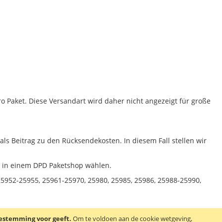
 Paket. Diese Versandart wird daher nicht angezeigt für große
als Beitrag zu den Rücksendekosten. In diesem Fall stellen wir
g in einem DPD Paketshop wählen.
25952-25955, 25961-25970, 25980, 25985, 25986, 25988-25990,
oestemming voor geeft.
Om te voldoen aan de cookie wetgeving,