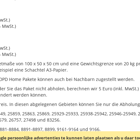
wSt.)
% MwSt.)
wSt.)
% MwSt.)
maße von 100 x 50 x 50 cm und eine Gewichtsgrenze von 20 kg pro
ispiel eine Schachtel A3-Papier.
 DPD Home Pakete können auch bei Nachbarn zugestellt werden.
er Sie das Paket nicht abholen, berechnen wir 5 Euro (inkl. MwSt.) 
indert werden können.
eis. In diesen abgelegenen Gebieten können Sie nur die Abholun
49, 25859, 25863, 25869, 25929-25933, 25938-25942, 25946-25949, 
579, 26757, 27498 und 83256.
881-8884, 8891-8897, 8899, 9161-9164 und 9166.
le persoonlijke advertenties te kunnen laten plaatsen als u daar t