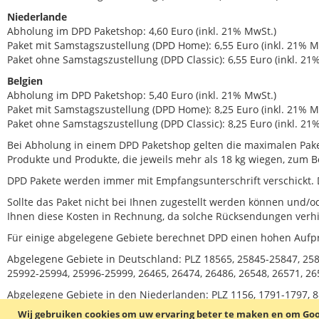
Niederlande
Abholung im DPD Paketshop: 4,60 Euro (inkl. 21% MwSt.)
Paket mit Samstagszustellung (DPD Home): 6,55 Euro (inkl. 21% M
Paket ohne Samstagszustellung (DPD Classic): 6,55 Euro (inkl. 21
Belgien
Abholung im DPD Paketshop: 5,40 Euro (inkl. 21% MwSt.)
Paket mit Samstagszustellung (DPD Home): 8,25 Euro (inkl. 21% M
Paket ohne Samstagszustellung (DPD Classic): 8,25 Euro (inkl. 21
Bei Abholung in einem DPD Paketshop gelten die maximalen Paket
Produkte und Produkte, die jeweils mehr als 18 kg wiegen, zum Be
DPD Pakete werden immer mit Empfangsunterschrift verschickt.
Sollte das Paket nicht bei Ihnen zugestellt werden können und/od
Ihnen diese Kosten in Rechnung, da solche Rücksendungen verh
Für einige abgelegene Gebiete berechnet DPD einen hohen Aufpr
Abgelegene Gebiete in Deutschland: PLZ 18565, 25845-25847, 258
25992-25994, 25996-25999, 26465, 26474, 26486, 26548, 26571, 26
Abgelegene Gebiete in den Niederlanden: PLZ 1156, 1791-1797, 8
Wij gebruiken cookies om uw ervaring beter te maken en om Goog