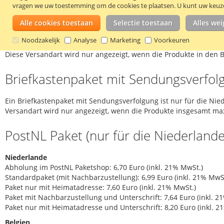
Briefkastenpaket ohne Sendungsverfol
vragen we uw toestemming om de cookies te plaatsen.
U kunt uw keuze 
Alle cookies toestaan
Selectie toestaan
Alles we
Niederlande: 2,90 Euro (inkl. 21% MwSt.) nur kleine, sehr leichte 
Belgien: 5,86 Euro (inkl. 21% MwSt.) bis 80 Gramm en 6,64 Euro (
Noodzakelijk
Analyse
Marketing
Voorkeuren
Diese Versandart wird nur angezeigt, wenn die Produkte in den B
Briefkastenpaket mit Sendungsverfolg
Ein Briefkastenpaket mit Sendungsverfolgung ist nur für die Nied
Versandart wird nur angezeigt, wenn die Produkte insgesamt max
PostNL Paket (nur für die Niederlande
Niederlande
Abholung im PostNL Paketshop: 6,70 Euro (inkl. 21% MwSt.)
Standardpaket (mit Nachbarzustellung): 6,99 Euro (inkl. 21% MwS
Paket nur mit Heimatadresse: 7,60 Euro (inkl. 21% MwSt.)
Paket mit Nachbarzustellung und Unterschrift: 7,64 Euro (inkl. 2
Paket nur mit Heimatadresse und Unterschrift: 8,20 Euro (inkl. 2
Belgien