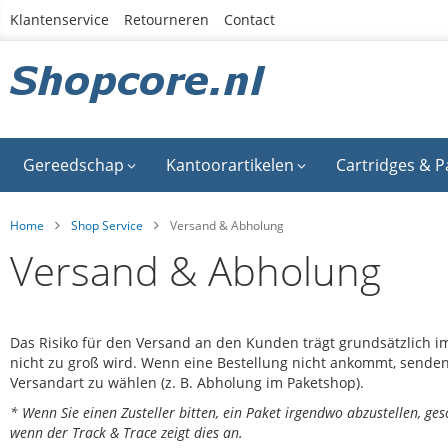
Ga
Klantenservice
Retourneren
Contact
naar
de
inhoud
Gereedschap
Kantoorartikelen
Cartridges & P
Home
Shop Service
Versand & Abholung
Versand & Abholung
Das Risiko für den Versand an den Kunden trägt grundsätzlich 
nicht zu groß wird. Wenn eine Bestellung nicht ankommt, senden w
Versandart zu wählen (z. B. Abholung im Paketshop).
* Wenn Sie einen Zusteller bitten, ein Paket irgendwo abzustellen, ges
wenn der Track & Trace zeigt dies an.