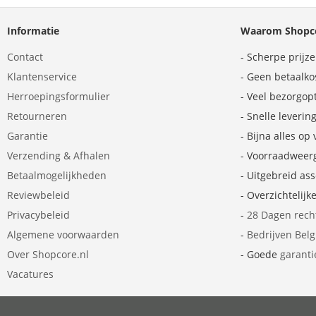
Informatie
Waarom Shopco
Contact
- Scherpe prijz
Klantenservice
- Geen betaalko
Herroepingsformulier
- Veel bezorgop
Retourneren
- Snelle leverin
Garantie
- Bijna alles op
Verzending & Afhalen
- Voorraadweer
Betaalmogelijkheden
- Uitgebreid as
Reviewbeleid
- Overzichtelijk
Privacybeleid
-
28 Dagen rech
Algemene voorwaarden
-
Bedrijven Bel
Over Shopcore.nl
- Goede
garanti
Vacatures