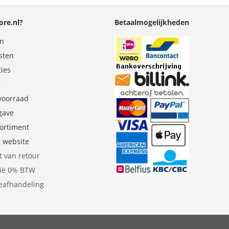
re.nl?
Betaalmogelijkheden
en
sten
ties
g
 voorraad
gave
sortiment
e website
t van retour
gië 0% BTW
eafhandeling