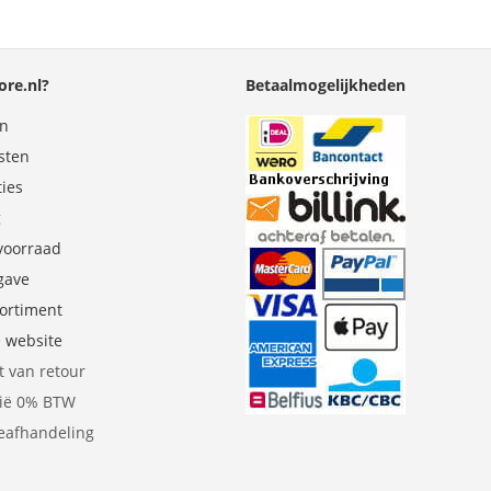
re.nl?
Betaalmogelijkheden
en
sten
ties
g
 voorraad
gave
sortiment
e website
t van retour
gië 0% BTW
eafhandeling