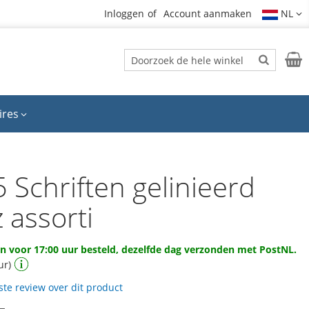
Inloggen
Account aanmaken
NL
Zoek
Wink
Zoek
ires
 Schriften gelinieerd
 assorti
 voor 17:00 uur besteld, dezelfde dag verzonden met PostNL.
ur)
rste review over dit product