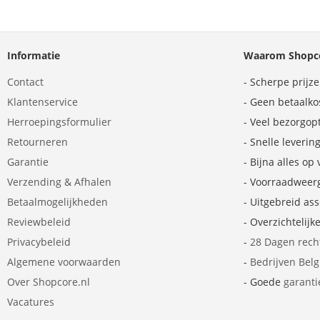
Informatie
Waarom Shopco
Contact
- Scherpe prijz
Klantenservice
- Geen betaalko
Herroepingsformulier
- Veel bezorgop
Retourneren
- Snelle leverin
Garantie
- Bijna alles op
Verzending & Afhalen
- Voorraadweer
Betaalmogelijkheden
- Uitgebreid as
Reviewbeleid
- Overzichtelijk
Privacybeleid
-
28 Dagen rech
Algemene voorwaarden
-
Bedrijven Bel
Over Shopcore.nl
- Goede
garanti
Vacatures