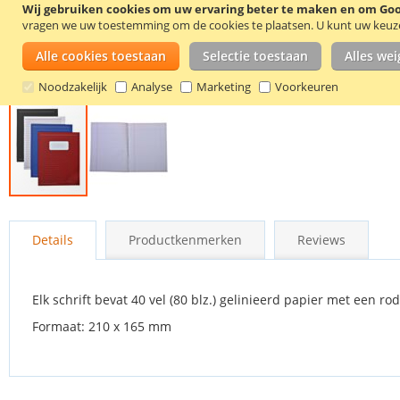
Wij gebruiken cookies om uw ervaring beter te maken en om Goog
vragen we uw toestemming om de cookies te plaatsen.
U kunt uw keuze 
Alle cookies toestaan
Selectie toestaan
Alles we
Noodzakelijk
Analyse
Marketing
Voorkeuren
Ga
naar
Details
Productkenmerken
Reviews
het
begin
van
de
Elk schrift bevat 40 vel (80 blz.) gelinieerd papier met een ro
afbeeldingen-
Formaat: 210 x 165 mm
gallerij