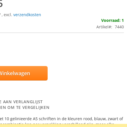
5
W
,
excl.
verzendkosten
Voorraad: 1
Artikel
7440
Winkelwagen
E AAN VERLANGLIJST
EN OM TE VERGELIJKEN
t 10 gelinieerde A5 schriften in de kleuren rood, blauw, zwart of
encombinatie kan per verpakking verschillend zijn, maar elke