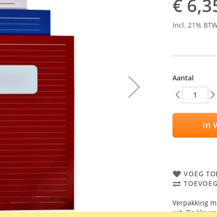
€ 6,3
Incl. 21% BT
Aantal
In 
VOEG TO
TOEVOEG
Verpakking me
wit. De kleur