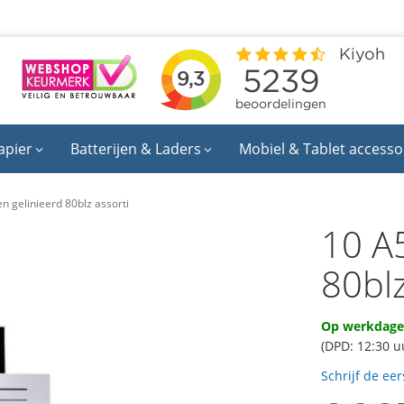
apier
Batterijen & Laders
Mobiel & Tablet accesso
en gelinieerd 80blz assorti
10 A5
80blz
Op werkdagen
(DPD: 12:30 u
Schrijf de ee