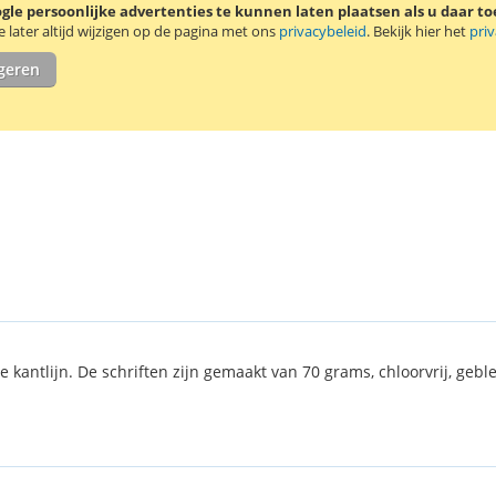
le persoonlijke advertenties te kunnen laten plaatsen als u daar t
verpakking b
later altijd wijzigen op de pagina met ons
privacybeleid
. Bekijk hier het
pri
igeren
de kantlijn. De schriften zijn gemaakt van 70 grams, chloorvrij, gebl