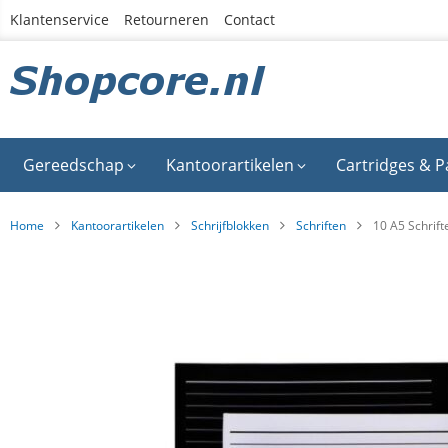
Ga
Klantenservice
Retourneren
Contact
naar
de
inhoud
Gereedschap
Kantoorartikelen
Cartridges & P
Home
Kantoorartikelen
Schrijfblokken
Schriften
10 A5 Schrift
Ga
naar
het
einde
van
de
afbeeldingen-
gallerij