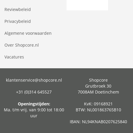
Reviewbeleid
Privacybeleid
Algemene voorwaarden
Over Shopcore.nl
Vacatures
klantenservice@shopcore.nl
Shopcore
Grutbroek 30
+31 (0)314 645527
7008AM Doetinchem
Openingstijden:
KvK: 09168921
Ma. t/m vrij. van 9:00 tot 18:00
BTW: NL001863765B10
uur
IBAN: NL94KNAB0207625840