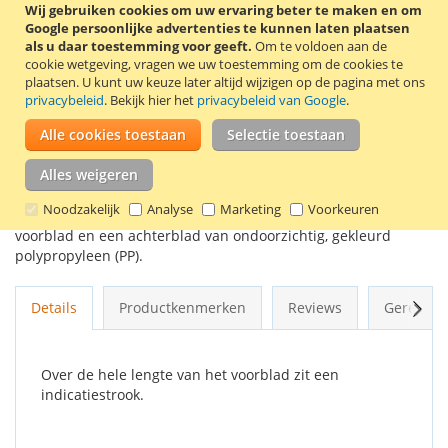
Wij gebruiken cookies om uw ervaring beter te maken en om
In Winkelwagen
Google persoonlijke advertenties te kunnen laten plaatsen
als u daar toestemming voor geeft.
Om te voldoen aan de
cookie wetgeving, vragen we uw toestemming om de cookies te
plaatsen.
U kunt uw keuze later altijd wijzigen op de pagina met ons
privacybeleid
. Bekijk hier het
privacybeleid van Google
.
VOEG TOE AAN VERLANGLIJST
Alle cookies toestaan
Selectie toestaan
TOEVOEGEN OM TE VERGELIJKEN
Alles weigeren
10 Gele snelhechters van het merk Quantore voor A4
Noodzakelijk
Analyse
Marketing
Voorkeuren
papierformaat. De snelhechters hebben een glashelder
voorblad en een achterblad van ondoorzichtig, gekleurd
polypropyleen (PP).
Volg
Details
Productkenmerken
Reviews
Gerelate
Over de hele lengte van het voorblad zit een
indicatiestrook.