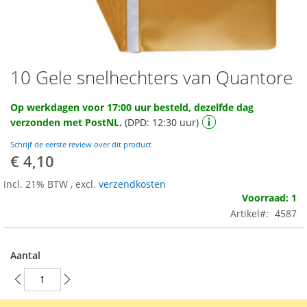
10 Gele snelhechters van Quantore
Ga
naar
het
Op werkdagen voor 17:00 uur besteld, dezelfde dag
begin
verzonden met PostNL.
(DPD: 12:30 uur)
van
de
Schrijf de eerste review over dit product
afbeeldingen-
€ 4,10
gallerij
Incl. 21% BTW
,
excl.
verzendkosten
Voorraad: 1
Artikel
4587
Aantal