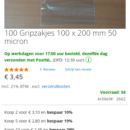
100 Gripzakjes 100 x 200 mm 50
Ga
naar
micron
het
begin
Op werkdagen voor 17:00 uur besteld, dezelfde dag
van
verzonden met PostNL.
(DPD: 12:30 uur)
de
afbeeldingen-
Waardering:
3
Reviews
Schrijf een review
gallerij
100
100
% of
€ 3,45
Incl. 21% BTW
,
excl.
verzendkosten
Voorraad: 58
Artikel
2662
Koop 2 voor
€ 3,10
en
bespaar
10
%
Koop 5 voor
€ 2,80
en
bespaar
19
%
Koop 10 voor
€ 2,45
en
bespaar
29
%