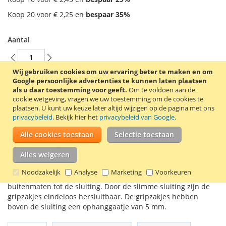
Koop 20 voor
€ 2,25
en
bespaar
35
%
Aantal
Wij gebruiken cookies om uw ervaring beter te maken en om
Google persoonlijke advertenties te kunnen laten plaatsen
In Winkelwagen
als u daar toestemming voor geeft.
Om te voldoen aan de
cookie wetgeving, vragen we uw toestemming om de cookies te
plaatsen.
U kunt uw keuze later altijd wijzigen op de pagina met ons
privacybeleid
. Bekijk hier het
privacybeleid van Google
.
Alle cookies toestaan
Selectie toestaan
VOEG TOE AAN VERLANGLIJST
Alles weigeren
TOEVOEGEN OM TE VERGELIJKEN
Noodzakelijk
Analyse
Marketing
Voorkeuren
100 Transparante gripzakjes van 100 x 200 mm. Dit zijn de
buitenmaten tot de sluiting. Door de slimme sluiting zijn de
gripzakjes eindeloos hersluitbaar. De gripzakjes hebben
boven de sluiting een ophanggaatje van 5 mm.