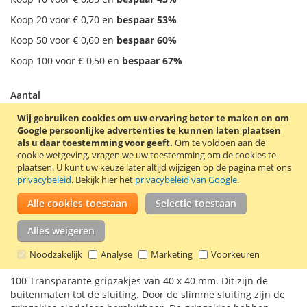
Koop 20 voor
€ 0,70
en
bespaar
53
%
Koop 50 voor
€ 0,60
en
bespaar
60
%
Koop 100 voor
€ 0,50
en
bespaar
67
%
Aantal
Wij gebruiken cookies om uw ervaring beter te maken en om
Google persoonlijke advertenties te kunnen laten plaatsen
als u daar toestemming voor geeft.
Om te voldoen aan de
cookie wetgeving, vragen we uw toestemming om de cookies te
In Winkelwagen
plaatsen.
U kunt uw keuze later altijd wijzigen op de pagina met ons
privacybeleid
. Bekijk hier het
privacybeleid van Google
.
Alle cookies toestaan
Selectie toestaan
Alles weigeren
VOEG TOE AAN VERLANGLIJST
TOEVOEGEN OM TE VERGELIJKEN
Noodzakelijk
Analyse
Marketing
Voorkeuren
100 Transparante gripzakjes van 40 x 40 mm. Dit zijn de
buitenmaten tot de sluiting. Door de slimme sluiting zijn de