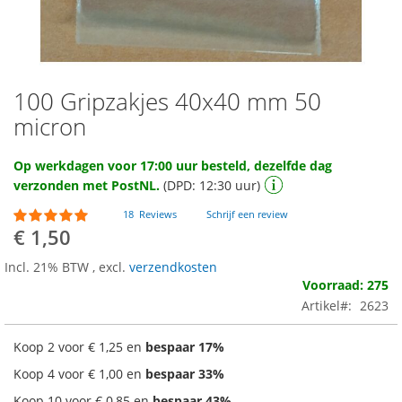
100 Gripzakjes 40x40 mm 50
Ga
naar
micron
het
begin
Op werkdagen voor 17:00 uur besteld, dezelfde dag
van
verzonden met PostNL.
(DPD: 12:30 uur)
de
afbeeldingen-
Waardering:
18
Reviews
Schrijf een review
gallerij
94
100
% of
€ 1,50
Incl. 21% BTW
,
excl.
verzendkosten
Voorraad: 275
Artikel
2623
Koop 2 voor
€ 1,25
en
bespaar
17
%
Koop 4 voor
€ 1,00
en
bespaar
33
%
Koop 10 voor
€ 0,85
en
bespaar
43
%