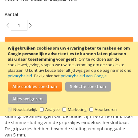
Aantal
In Winkelwagen
Wij gebruiken cookies om uw ervaring beter te maken en om
Google persoonlijke advertenties te kunnen laten plaatsen
als u daar toestemming voor geeft.
Om te voldoen aan de
cookie wetgeving, vragen we uw toestemming om de cookies te
plaatsen.
U kunt uw keuze later altijd wijzigen op de pagina met ons
VOEG TOE AAN VERLANGLIJST
privacybeleid
. Bekijk hier het
privacybeleid van Google
.
TOEVOEGEN OM TE VERGELIJKEN
Alle cookies toestaan
Selectie toestaan
100 Transparante gripzakjes met buidel en 3 witte
Alles weigeren
schrijfvlakken (kangoeroezakjes). Deze gripzakjes hebben de
Noodzakelijk
Analyse
Marketing
Voorkeuren
afmetingen 190 x 250 mm. Dit zijn de buitenmaten tot de
sluiting. De afmetingen van de buidel zijn 190 x 180 mm. Door
de slimme sluiting zijn de gripzakjes eindeloos hersluitbaar.
De gripzakjes hebben boven de sluiting een ophanggaatje
van 5 mm.