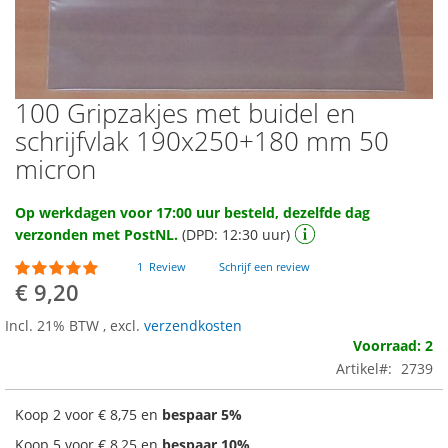
100 Gripzakjes met buidel en
Ga
naar
schrijfvlak 190x250+180 mm 50
het
micron
begin
van
de
Op werkdagen voor 17:00 uur besteld, dezelfde dag
afbeeldingen-
verzonden met PostNL.
(DPD: 12:30 uur)
gallerij
Waardering:
1
Review
Schrijf een review
100
100
% of
€ 9,20
Incl. 21% BTW
,
excl.
verzendkosten
Voorraad: 2
Artikel
2739
Koop 2 voor
€ 8,75
en
bespaar
5
%
Koop 5 voor
€ 8,25
en
bespaar
10
%