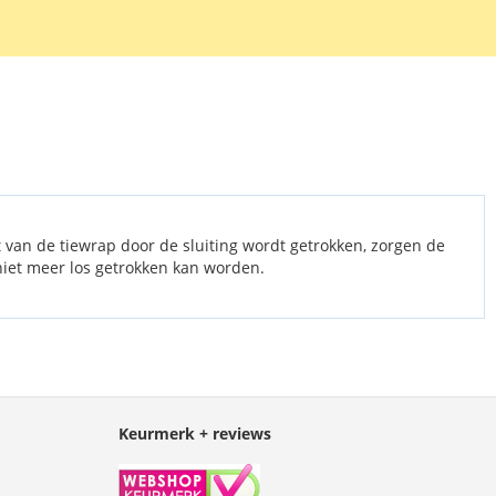
iewraps / bundelbanden van 4,8 mm breed en 350 mm lang. De
 gemaakt van PA66 kunststof.
van de tiewrap door de sluiting wordt getrokken, zorgen de
niet meer los getrokken kan worden.
Keurmerk + reviews