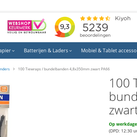
apier
Batterijen & Laders
Mobiel & Tablet accesso
inders
100 Tiewraps / bundelbanden 4,8x350mm zwart PA66
100 
bund
zwar
Op werkdagen
(DPD: 12:30 u