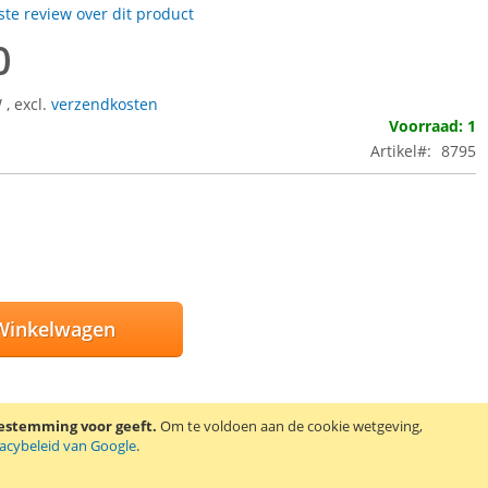
rste review over dit product
0
W
,
excl.
verzendkosten
Voorraad: 1
Artikel
8795
Winkelwagen
oestemming voor geeft.
Om te voldoen aan de cookie wetgeving,
E AAN VERLANGLIJST
vacybeleid van Google
.
EN OM TE VERGELIJKEN