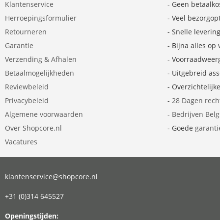
Klantenservice
- Geen betaalko
Herroepingsformulier
- Veel bezorgop
Retourneren
- Snelle leverin
Garantie
- Bijna alles op
Verzending & Afhalen
- Voorraadweer
Betaalmogelijkheden
- Uitgebreid as
Reviewbeleid
- Overzichtelijk
Privacybeleid
-
28 Dagen rech
Algemene voorwaarden
-
Bedrijven Bel
Over Shopcore.nl
- Goede
garanti
Vacatures
klantenservice@shopcore.nl
+31 (0)314 645527
Openingstijden: