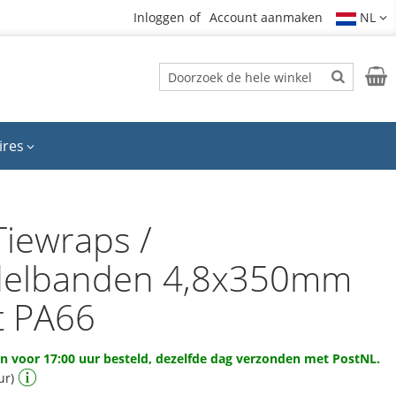
Inloggen
Account aanmaken
NL
Zoek
Wink
Zoek
ires
Tiewraps /
elbanden 4,8x350mm
t PA66
 voor 17:00 uur besteld, dezelfde dag verzonden met PostNL.
ur)