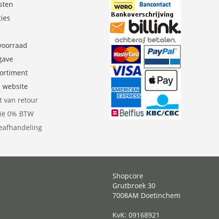
sten
ties
g
 voorraad
gave
sortiment
e website
t van retour
gië 0% BTW
eafhandeling
Shopcore
Grutbroek 30
7008AM Doetinchem
KvK: 09168921