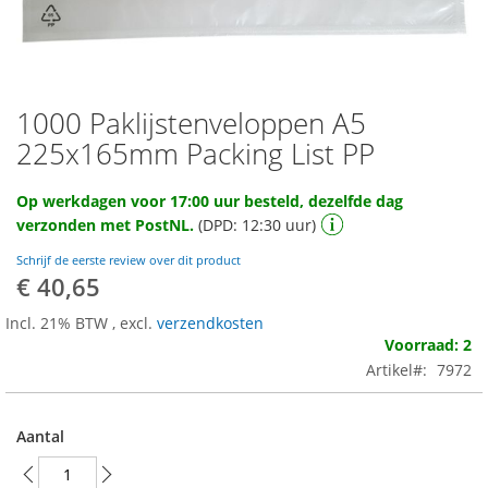
1000 Paklijstenveloppen A5
Ga
naar
225x165mm Packing List PP
het
begin
Op werkdagen voor 17:00 uur besteld, dezelfde dag
van
verzonden met PostNL.
(DPD: 12:30 uur)
de
afbeeldingen-
Schrijf de eerste review over dit product
gallerij
€ 40,65
Incl. 21% BTW
,
excl.
verzendkosten
Voorraad: 2
Artikel
7972
Aantal