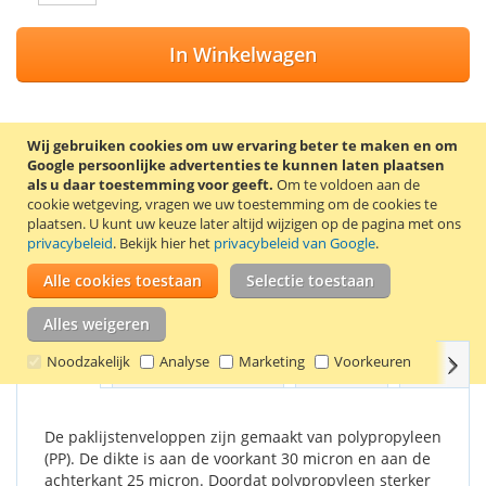
In Winkelwagen
Wij gebruiken cookies om uw ervaring beter te maken en om
VOEG TOE AAN VERLANGLIJST
Google persoonlijke advertenties te kunnen laten plaatsen
als u daar toestemming voor geeft.
Om te voldoen aan de
TOEVOEGEN OM TE VERGELIJKEN
cookie wetgeving, vragen we uw toestemming om de cookies te
plaatsen.
U kunt uw keuze later altijd wijzigen op de pagina met ons
Doos met 1000 transparante paklijstenveloppen met de
privacybeleid
. Bekijk hier het
privacybeleid van Google
.
opdruk ’PACKING LIST’. Deze paklijstenveloppen hebben de
Alle cookies toestaan
Selectie toestaan
binnenmaat 225 x 165 mm en zijn geschikt voor A5 formaat.
De opening zit aan de lange zijde.
Alles weigeren
Noodzakelijk
Analyse
Marketing
Voorkeuren
Volg
Details
Productkenmerken
Reviews
Gerelate
De paklijstenveloppen zijn gemaakt van polypropyleen
(PP). De dikte is aan de voorkant 30 micron en aan de
achterkant 25 micron. Doordat polypropyleen sterker