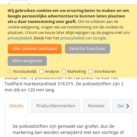
Wij gebruiken cookies om uw ervaring beter te maken en om
Google persoonlijke advertenties te kunnen laten plaatsen
als u daar toestemming voor geeft.
Om te voldoen aan de
In Winkelwagen
cookie wetgeving, vragen we uw toestemming om de cookies te
plaatsen.
U kunt uw keuze later altijd wijzigen op de pagina met ons
privacybeleid
. Bekijk hier het
privacybeleid van Google
.
Alle cookies toestaan
Selectie toestaan
VOEG TOE AAN VERLANGLIJST
Alles weigeren
TOEVOEGEN OM TE VERGELIJKEN
Noodzakelijk
Analyse
Marketing
Voorkeuren
Doosje met 12 potloodstiften met hardheid HB voor het
ToolPack markeerpotlood 318.015. De potloodstiften zijn 2
mm dik en 120 mm lang.
Volg
Details
Productkenmerken
Reviews
Gerelate
De potloodstiften zijn gemaakt van grafiet, dus de
markering kan worden verwijderd met een vochtige of