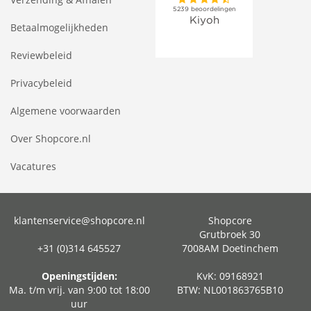
Betaalmogelijkheden
Reviewbeleid
Privacybeleid
Algemene voorwaarden
Over Shopcore.nl
Vacatures
klantenservice@shopcore.nl
Shopcore
Grutbroek 30
+31 (0)314 645527
7008AM Doetinchem
Openingstijden:
KvK: 09168921
Ma. t/m vrij. van 9:00 tot 18:00
BTW: NL001863765B10
uur