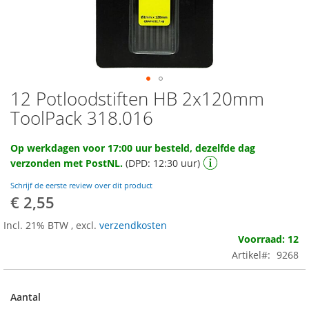
12 Potloodstiften HB 2x120mm
Ga
naar
ToolPack 318.016
het
begin
Op werkdagen voor 17:00 uur besteld, dezelfde dag
van
verzonden met PostNL.
(DPD: 12:30 uur)
de
afbeeldingen-
Schrijf de eerste review over dit product
gallerij
€ 2,55
Incl. 21% BTW
,
excl.
verzendkosten
Voorraad: 12
Artikel
9268
Aantal