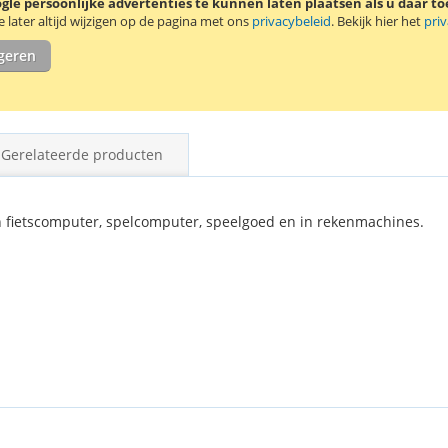
le persoonlijke advertenties te kunnen laten plaatsen als u daar t
Verpakking me
later altijd wijzigen op de pagina met ons
privacybeleid
. Bekijk hier het
pri
igeren
Gerelateerde producten
n fietscomputer, spelcomputer, speelgoed en in rekenmachines.