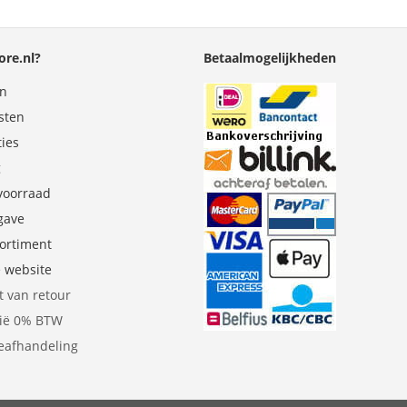
re.nl?
Betaalmogelijkheden
en
sten
ties
g
 voorraad
gave
sortiment
e website
t van retour
gië 0% BTW
eafhandeling