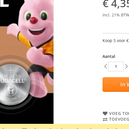
€ 4,3
Incl. 21% BT
Koop 5 voor
€
Aantal
In 
VOEG TO
TOEVOEG