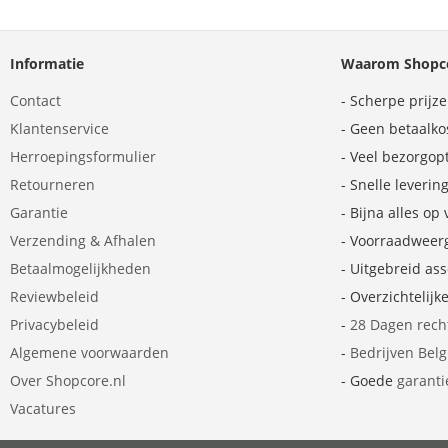
Informatie
Waarom Shopco
Contact
- Scherpe prijz
Klantenservice
- Geen betaalko
Herroepingsformulier
- Veel bezorgop
Retourneren
- Snelle leverin
Garantie
- Bijna alles op
Verzending & Afhalen
- Voorraadweer
Betaalmogelijkheden
- Uitgebreid as
Reviewbeleid
- Overzichtelijk
Privacybeleid
-
28 Dagen rech
Algemene voorwaarden
-
Bedrijven Bel
Over Shopcore.nl
- Goede
garanti
Vacatures