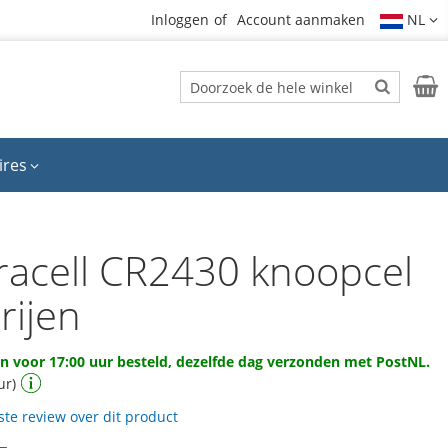
Inloggen
Account aanmaken
NL
Zoek
Wink
Zoek
ires
racell CR2430 knoopcel
rijen
 voor 17:00 uur besteld, dezelfde dag verzonden met PostNL.
ur)
rste review over dit product