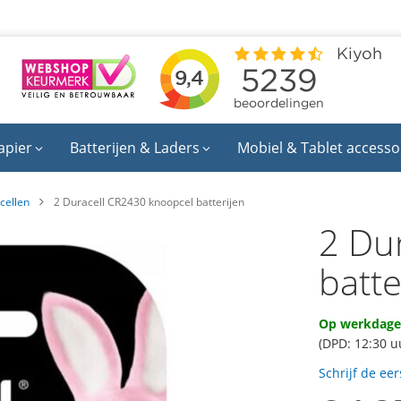
apier
Batterijen & Laders
Mobiel & Tablet accesso
cellen
2 Duracell CR2430 knoopcel batterijen
2 Du
batte
Op werkdagen
(DPD: 12:30 u
Schrijf de ee