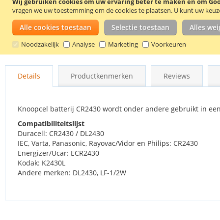
Wij gebruiken cookies om uw ervaring beter te maken en om Goog
vragen we uw toestemming om de cookies te plaatsen.
U kunt uw keuze 
Alle cookies toestaan
Selectie toestaan
Alles we
Noodzakelijk
Analyse
Marketing
Voorkeuren
Ga
naar
Details
Productkenmerken
Reviews
het
begin
van
de
Knoopcel batterij CR2430 wordt onder andere gebruikt in ee
afbeeldingen-
Compatibiliteitslijst
gallerij
Duracell: CR2430 / DL2430
IEC, Varta, Panasonic, Rayovac/Vidor en Philips: CR2430
Energizer/Ucar: ECR2430
Kodak: K2430L
Andere merken: DL2430, LF-1/2W