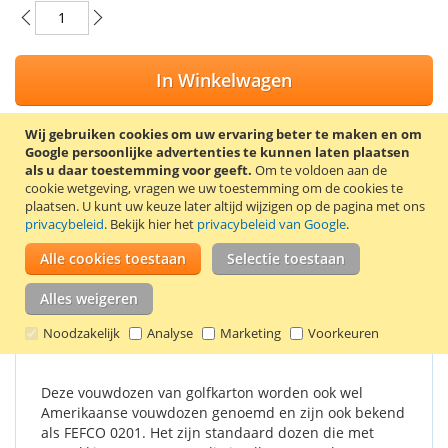
In Winkelwagen
Wij gebruiken cookies om uw ervaring beter te maken en om
Google persoonlijke advertenties te kunnen laten plaatsen
als u daar toestemming voor geeft.
Om te voldoen aan de
VOEG TOE AAN VERLANGLIJST
cookie wetgeving, vragen we uw toestemming om de cookies te
plaatsen.
U kunt uw keuze later altijd wijzigen op de pagina met ons
TOEVOEGEN OM TE VERGELIJKEN
privacybeleid
. Bekijk hier het
privacybeleid van Google
.
25 Bruine vouwdozen met de binnenmaten 150 x 150 x 150
Alle cookies toestaan
Selectie toestaan
mm (lengte x breedte x hoogte). Kwaliteit: B-golf (± 3,0 mm).
Alles weigeren
Details
Productkenmerken
Reviews
Noodzakelijk
Analyse
Marketing
Voorkeuren
Deze vouwdozen van golfkarton worden ook wel
Amerikaanse vouwdozen genoemd en zijn ook bekend
als FEFCO 0201. Het zijn standaard dozen die met