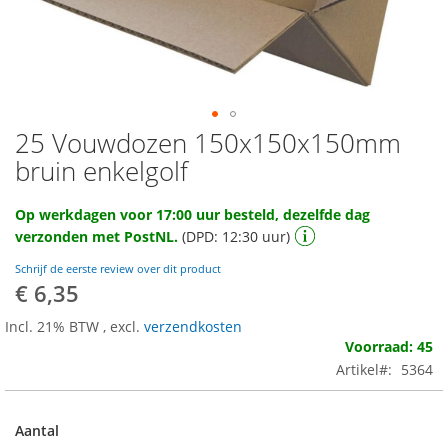
25 Vouwdozen 150x150x150mm
Ga
naar
bruin enkelgolf
het
begin
Op werkdagen voor 17:00 uur besteld, dezelfde dag
van
verzonden met PostNL.
(DPD: 12:30 uur)
de
afbeeldingen-
Schrijf de eerste review over dit product
gallerij
€ 6,35
Incl. 21% BTW
,
excl.
verzendkosten
Voorraad: 45
Artikel
5364
Aantal