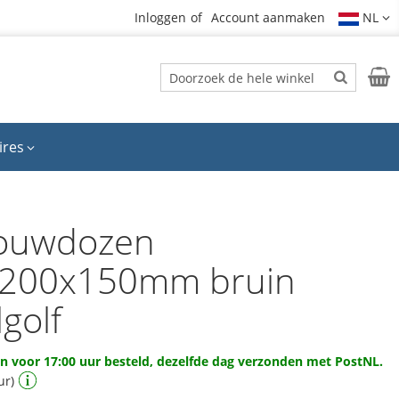
Inloggen
Account aanmaken
NL
Zoek
Wink
Zoek
ires
ouwdozen
200x150mm bruin
golf
 voor 17:00 uur besteld, dezelfde dag verzonden met PostNL.
ur)