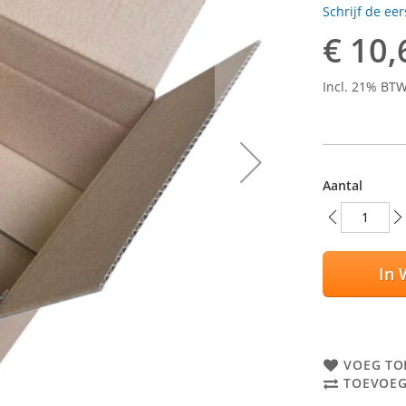
Schrijf de ee
€ 10,
Incl. 21% BT
Aantal
In 
VOEG TO
TOEVOEG