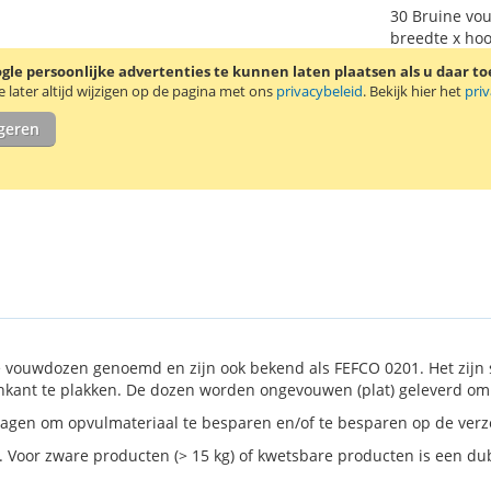
30 Bruine vo
breedte x hoo
le persoonlijke advertenties te kunnen laten plaatsen als u daar t
later altijd wijzigen op de pagina met ons
privacybeleid
. Bekijk hier het
pri
igeren
vouwdozen genoemd en zijn ook bekend als FEFCO 0201. Het zijn 
nkant te plakken. De dozen worden ongevouwen (plat) geleverd om
erlagen om opvulmateriaal te besparen en/of te besparen op de ver
 Voor zware producten (> 15 kg) of kwetsbare producten is een dub