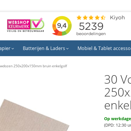
apier
Batterijen & Laders
Mobiel & Tablet accesso
uwdozen 250x200x150mm bruin enkelgolf
30 V
250x
enkel
Op werkdagen
(DPD: 12:30 u