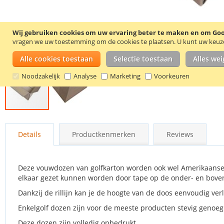
Wij gebruiken cookies om uw ervaring beter te maken en om Goog
vragen we uw toestemming om de cookies te plaatsen.
U kunt uw keuze 
Alle cookies toestaan
Selectie toestaan
Alles we
Noodzakelijk
Analyse
Marketing
Voorkeuren
Ga
naar
Details
Productkenmerken
Reviews
het
begin
van
de
Deze vouwdozen van golfkarton worden ook wel Amerikaanse 
afbeeldingen-
elkaar gezet kunnen worden door tape op de onder- en bove
gallerij
Dankzij de rillijn kan je de hoogte van de doos eenvoudig v
Enkelgolf dozen zijn voor de meeste producten stevig genoeg.
Deze dozen zijn volledig onbedrukt.