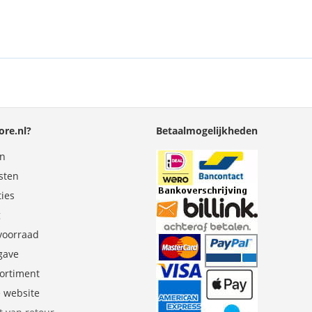
re.nl?
Betaalmogelijkheden
en
sten
ties
g
 voorraad
gave
sortiment
e website