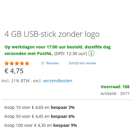
4 GB USB-stick zonder logo
Ga
naar
het
Op werkdagen voor 17:00 uur besteld, dezelfde dag
begin
verzonden met PostNL.
(DPD: 12:30 uur)
van
de
Waardering:
21
Reviews
Schrijf een review
92
100
afbeeldingen-
% of
€ 4,75
gallerij
Incl. 21% BTW
,
excl.
verzendkosten
Voorraad: 108
Artikel
3977
Koop 10 voor
€ 4,60
en
bespaar
3
%
Koop 50 voor
€ 4,45
en
bespaar
6
%
Koop 100 voor
€ 4,30
en
bespaar
9
%