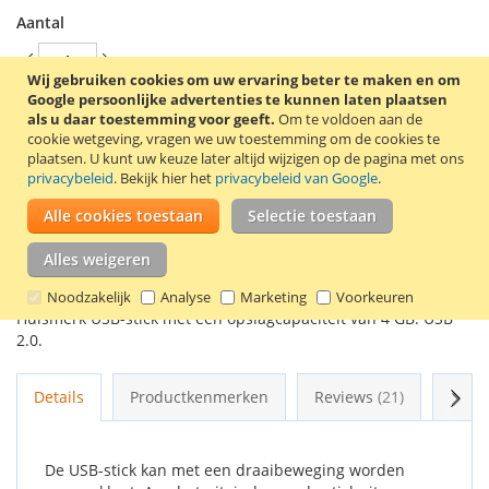
Aantal
Wij gebruiken cookies om uw ervaring beter te maken en om
Google persoonlijke advertenties te kunnen laten plaatsen
als u daar toestemming voor geeft.
Om te voldoen aan de
In Winkelwagen
cookie wetgeving, vragen we uw toestemming om de cookies te
plaatsen.
U kunt uw keuze later altijd wijzigen op de pagina met ons
privacybeleid
. Bekijk hier het
privacybeleid van Google
.
Alle cookies toestaan
Selectie toestaan
VOEG TOE AAN VERLANGLIJST
Alles weigeren
TOEVOEGEN OM TE VERGELIJKEN
Noodzakelijk
Analyse
Marketing
Voorkeuren
Huismerk USB-stick met een opslagcapaciteit van 4 GB. USB
2.0.
Volg
Details
Productkenmerken
Reviews
21
Gere
De USB-stick kan met een draaibeweging worden