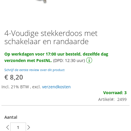
4-Voudige stekkerdoos met
Ga
naar
schakelaar en randaarde
het
begin
Op werkdagen voor 17:00 uur besteld, dezelfde dag
van
verzonden met PostNL.
(DPD: 12:30 uur)
de
afbeeldingen-
Schrijf de eerste review over dit product
gallerij
€ 8,20
Incl. 21% BTW
,
excl.
verzendkosten
Voorraad: 3
Artikel
2499
Aantal