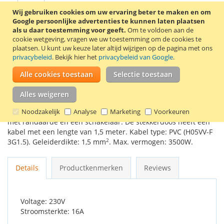
Wij gebruiken cookies om uw ervaring beter te maken en om
Google persoonlijke advertenties te kunnen laten plaatsen
In Winkelwagen
als u daar toestemming voor geeft.
Om te voldoen aan de
cookie wetgeving, vragen we uw toestemming om de cookies te
plaatsen.
U kunt uw keuze later altijd wijzigen op de pagina met ons
privacybeleid
. Bekijk hier het
privacybeleid van Google
.
Alle cookies toestaan
Selectie toestaan
VOEG TOE AAN VERLANGLIJST
TOEVOEGEN OM TE VERGELIJKEN
Alles weigeren
Witte stekkerdoos van het merk Perel met 4 stopcontacten
Noodzakelijk
Analyse
Marketing
Voorkeuren
met randaarde en een schakelaar. De stekkerdoos heeft een
kabel met een lengte van 1,5 meter. Kabel type: PVC (H05VV-F
2
3G1.5). Geleiderdikte: 1,5 mm
. Max. vermogen: 3500W.
Details
Productkenmerken
Reviews
Voltage: 230V
Stroomsterkte: 16A