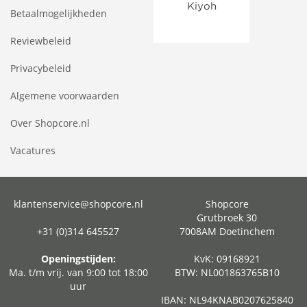
Betaalmogelijkheden
Reviewbeleid
Privacybeleid
Algemene voorwaarden
Over Shopcore.nl
Vacatures
klantenservice@shopcore.nl
Shopcore
Grutbroek 30
+31 (0)314 645527
7008AM Doetinchem
Openingstijden:
KvK: 09168921
Ma. t/m vrij. van 9:00 tot 18:00
BTW: NL001863765B10
uur
IBAN: NL94KNAB0207625840