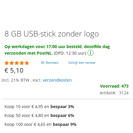
8 GB USB-stick zonder logo
Ga
naar
het
Op werkdagen voor 17:00 uur besteld, dezelfde dag
begin
verzonden met PostNL.
(DPD: 12:30 uur)
van
de
Waardering:
39
Reviews
Schrijf een review
92
100
afbeeldingen-
% of
€ 5,10
gallerij
Incl. 21% BTW
,
excl.
verzendkosten
Voorraad: 473
Artikel
3124
Koop 10 voor
€ 4,95
en
bespaar
3
%
Koop 50 voor
€ 4,80
en
bespaar
6
%
Koop 100 voor
€ 4,65
en
bespaar
9
%