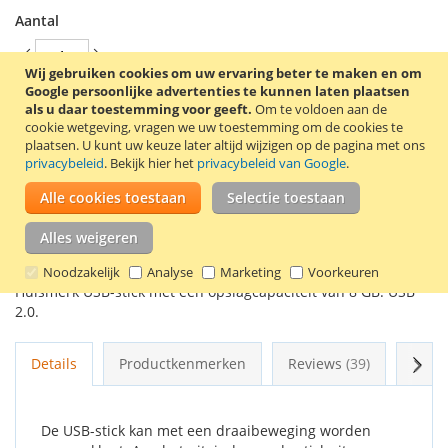
Aantal
Wij gebruiken cookies om uw ervaring beter te maken en om
Google persoonlijke advertenties te kunnen laten plaatsen
als u daar toestemming voor geeft.
Om te voldoen aan de
In Winkelwagen
cookie wetgeving, vragen we uw toestemming om de cookies te
plaatsen.
U kunt uw keuze later altijd wijzigen op de pagina met ons
privacybeleid
. Bekijk hier het
privacybeleid van Google
.
Alle cookies toestaan
Selectie toestaan
VOEG TOE AAN VERLANGLIJST
Alles weigeren
TOEVOEGEN OM TE VERGELIJKEN
Noodzakelijk
Analyse
Marketing
Voorkeuren
Huismerk USB-stick met een opslagcapaciteit van 8 GB. USB
2.0.
Volg
Details
Productkenmerken
Reviews
39
Gere
De USB-stick kan met een draaibeweging worden