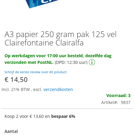
A3 papier 250 gram pak 125 vel
Ga
naar
Clairefontaine Clairalfa
het
begin
Op werkdagen voor 17:00 uur besteld, dezelfde dag
van
verzonden met PostNL.
(DPD: 12:30 uur)
de
afbeeldingen-
Schrijf de eerste review over dit product
gallerij
€ 14,50
Incl. 21% BTW
,
excl.
verzendkosten
Voorraad: 3
Artikel
9837
Koop 2 voor
€ 13,60
en
bespaar
6
%
Aantal