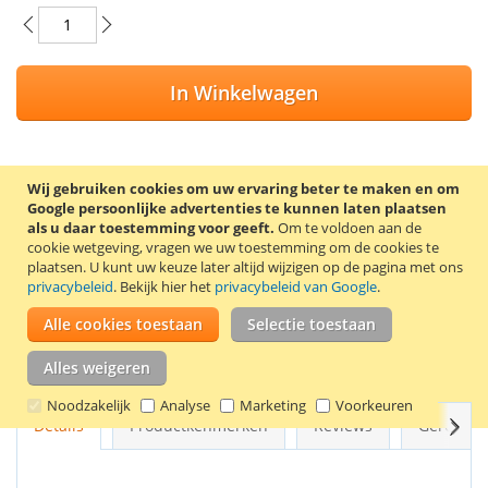
In Winkelwagen
Wij gebruiken cookies om uw ervaring beter te maken en om
VOEG TOE AAN VERLANGLIJST
Google persoonlijke advertenties te kunnen laten plaatsen
als u daar toestemming voor geeft.
Om te voldoen aan de
TOEVOEGEN OM TE VERGELIJKEN
cookie wetgeving, vragen we uw toestemming om de cookies te
plaatsen.
U kunt uw keuze later altijd wijzigen op de pagina met ons
Clairefontaine Clairalfa printpapier heeft een extreem hoge
privacybeleid
. Bekijk hier het
privacybeleid van Google
.
witheid (CIE171) en heeft een ColorLok certificering voor inkjet
Alle cookies toestaan
Selectie toestaan
gebruik. De ColorLok technologie zorgt ervoor dat het papier
sneller droogt. Dit printpapier is ideaal voor laser en inkjet
Alles weigeren
kleurenafdrukken.
Noodzakelijk
Analyse
Marketing
Voorkeuren
Volg
Details
Productkenmerken
Reviews
Gerelate