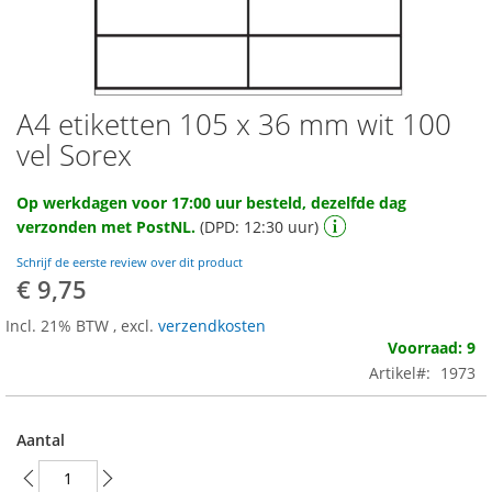
A4 etiketten 105 x 36 mm wit 100
Ga
naar
vel Sorex
het
begin
Op werkdagen voor 17:00 uur besteld, dezelfde dag
van
verzonden met PostNL.
(DPD: 12:30 uur)
de
afbeeldingen-
Schrijf de eerste review over dit product
gallerij
€ 9,75
Incl. 21% BTW
,
excl.
verzendkosten
Voorraad: 9
Artikel
1973
Aantal