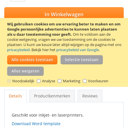
In Winkelwagen
Wij gebruiken cookies om uw ervaring beter te maken en om
Google persoonlijke advertenties te kunnen laten plaatsen
als u daar toestemming voor geeft.
Om te voldoen aan de
cookie wetgeving, vragen we uw toestemming om de cookies te
VOEG TOE AAN VERLANGLIJST
plaatsen.
U kunt uw keuze later altijd wijzigen op de pagina met ons
privacybeleid
. Bekijk hier het
privacybeleid van Google
.
TOEVOEGEN OM TE VERGELIJKEN
Alle cookies toestaan
Selectie toestaan
Zelfklevende, mat witte etiketten op A4 vellen. Afmetingen:
105 x 36 mm. 16 Etiketten per vel. Verpakt per 100 vel (1600
Alles weigeren
etiketten). Het papiergewicht van de etiketten is 68 g/m² en
van het achtervel 55 g/m².
Noodzakelijk
Analyse
Marketing
Voorkeuren
Details
Productkenmerken
Reviews
Geschikt voor inkjet- en laserprinters.
Download Word template