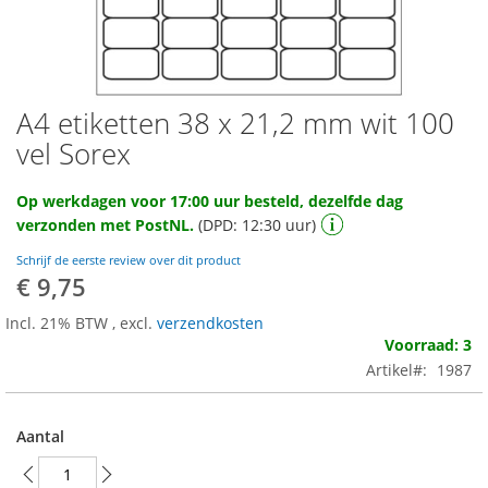
A4 etiketten 38 x 21,2 mm wit 100
Ga
naar
vel Sorex
het
begin
Op werkdagen voor 17:00 uur besteld, dezelfde dag
van
verzonden met PostNL.
(DPD: 12:30 uur)
de
afbeeldingen-
Schrijf de eerste review over dit product
gallerij
€ 9,75
Incl. 21% BTW
,
excl.
verzendkosten
Voorraad: 3
Artikel
1987
Aantal