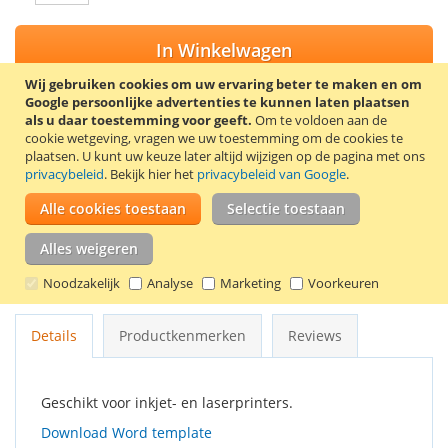
In Winkelwagen
Wij gebruiken cookies om uw ervaring beter te maken en om
Google persoonlijke advertenties te kunnen laten plaatsen
als u daar toestemming voor geeft.
Om te voldoen aan de
cookie wetgeving, vragen we uw toestemming om de cookies te
VOEG TOE AAN VERLANGLIJST
plaatsen.
U kunt uw keuze later altijd wijzigen op de pagina met ons
privacybeleid
. Bekijk hier het
privacybeleid van Google
.
TOEVOEGEN OM TE VERGELIJKEN
Alle cookies toestaan
Selectie toestaan
Zelfklevende, mat witte etiketten op A4 vellen. Afmetingen: 38
x 21,2 mm. 65 Etiketten per vel. Verpakt per 100 vel (6500
Alles weigeren
etiketten). Het papiergewicht van de etiketten is 68 g/m² en
van het achtervel 55 g/m².
Noodzakelijk
Analyse
Marketing
Voorkeuren
Details
Productkenmerken
Reviews
Geschikt voor inkjet- en laserprinters.
Download Word template