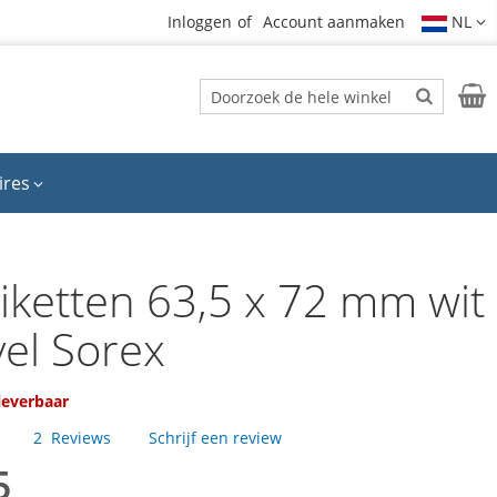
Inloggen
Account aanmaken
NL
Zoek
Wink
Zoek
ires
iketten 63,5 x 72 mm wit
vel Sorex
 leverbaar
2
Reviews
Schrijf een review
5