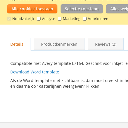
Alle cookies toestaan
Selectie toestaan
Alles we
Noodzakelijk
Analyse
Marketing
Voorkeuren
Ga
naar
Details
Productkenmerken
Reviews
2
het
begin
van
de
Compatible met Avery template L7164. Geschikt voor inkjet- e
afbeeldingen-
Download Word template
gallerij
Als de Word template niet zichtbaar is, dan moet u eerst in h
en daarna op ”Rasterlijnen weergeven” klikken.