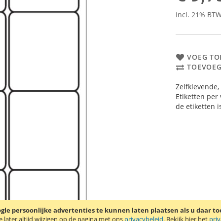
Incl. 21% BT
VOEG TO
TOEVOEG
Zelfklevende,
Etiketten per
de etiketten 
le persoonlijke advertenties te kunnen laten plaatsen als u daar t
later altijd wijzigen op de pagina met ons
privacybeleid
. Bekijk hier het
pri