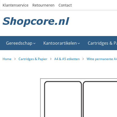
Ga
Klantenservice
Retourneren
Contact
naar
de
inhoud
Gereedschap
Kantoorartikelen
Cartridges & P
Home
Cartridges & Papier
A4 & A5 etiketten
Witte permanente A4
Ga
naar
het
einde
van
de
afbeeldingen-
gallerij