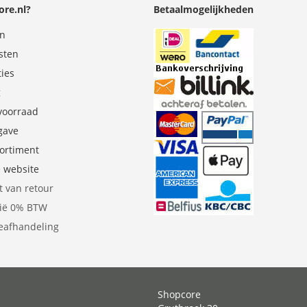
re.nl?
Betaalmogelijkheden
en
sten
ties
g
 voorraad
gave
sortiment
e website
t van retour
gië 0% BTW
eafhandeling
Shopcore