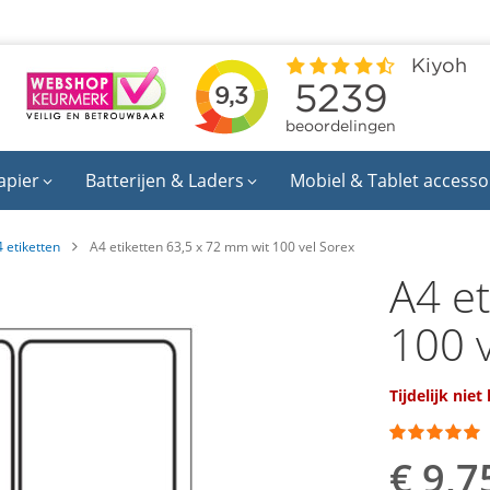
apier
Batterijen & Laders
Mobiel & Tablet accesso
 etiketten
A4 etiketten 63,5 x 72 mm wit 100 vel Sorex
A4 et
100 
Tijdelijk niet
Waardering:
100
100
% of
€ 9,7