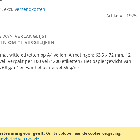
W
,
excl.
verzendkosten
Artikel
1925
E AAN VERLANGLIJST
EN OM TE VERGELIJKEN
 mat witte etiketten op A4 vellen. Afmetingen: 63,5 x 72 mm. 12
 vel. Verpakt per 100 vel (1200 etiketten). Het papiergewicht van
is 68 g/m² en van het achtervel 55 g/m².
oestemming voor geeft.
Om te voldoen aan de cookie wetgeving,
vacybeleid van Google
.