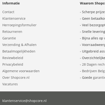
Informatie
Waarom Shopco
Contact
- Scherpe prijz
Klantenservice
- Geen betaalko
Herroepingsformulier
- Veel bezorgop
Retourneren
- Snelle leverin
Garantie
- Bijna alles op
Verzending & Afhalen
- Voorraadweer
Betaalmogelijkheden
- Uitgebreid as
Reviewbeleid
- Overzichtelijk
Privacybeleid
-
28 Dagen rech
Algemene voorwaarden
-
Bedrijven Bel
Over Shopcore.nl
- Goede
garanti
Vacatures
klantenservice@shopcore.nl