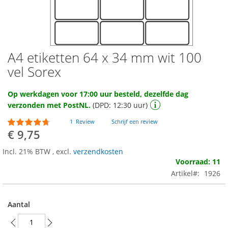
A4 etiketten 64 x 34 mm wit 100
Ga
naar
vel Sorex
het
begin
Op werkdagen voor 17:00 uur besteld, dezelfde dag
van
verzonden met PostNL.
(DPD: 12:30 uur)
de
afbeeldingen-
Waardering:
1
Review
Schrijf een review
gallerij
90
100
% of
€ 9,75
Incl. 21% BTW
,
excl.
verzendkosten
Voorraad: 11
Artikel
1926
Aantal