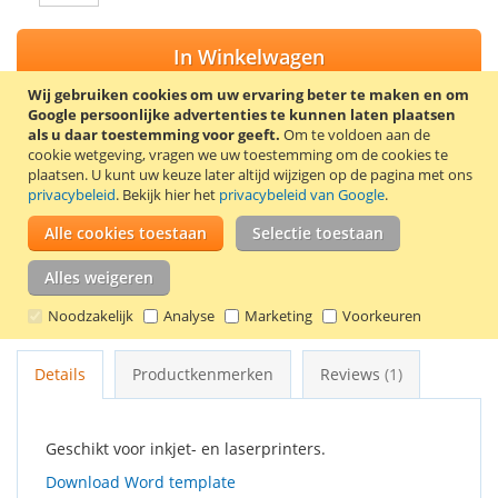
In Winkelwagen
Wij gebruiken cookies om uw ervaring beter te maken en om
Google persoonlijke advertenties te kunnen laten plaatsen
als u daar toestemming voor geeft.
Om te voldoen aan de
cookie wetgeving, vragen we uw toestemming om de cookies te
VOEG TOE AAN VERLANGLIJST
plaatsen.
U kunt uw keuze later altijd wijzigen op de pagina met ons
privacybeleid
. Bekijk hier het
privacybeleid van Google
.
TOEVOEGEN OM TE VERGELIJKEN
Alle cookies toestaan
Selectie toestaan
Zelfklevende, mat witte etiketten op A4 vellen. Afmetingen: 64
x 34 mm. 24 Etiketten per vel. Verpakt per 100 vel (2400
Alles weigeren
etiketten). Het papiergewicht van de etiketten is 68 g/m² en
Noodzakelijk
Analyse
Marketing
Voorkeuren
van het achtervel 55 g/m².
Details
Productkenmerken
Reviews
1
Geschikt voor inkjet- en laserprinters.
Download Word template