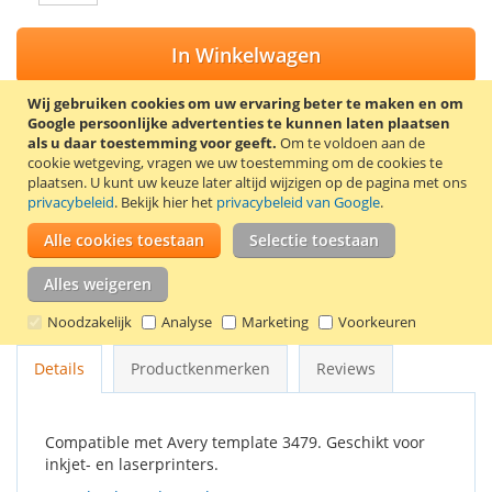
In Winkelwagen
Wij gebruiken cookies om uw ervaring beter te maken en om
Google persoonlijke advertenties te kunnen laten plaatsen
als u daar toestemming voor geeft.
Om te voldoen aan de
cookie wetgeving, vragen we uw toestemming om de cookies te
VOEG TOE AAN VERLANGLIJST
plaatsen.
U kunt uw keuze later altijd wijzigen op de pagina met ons
TOEVOEGEN OM TE VERGELIJKEN
privacybeleid
. Bekijk hier het
privacybeleid van Google
.
Alle cookies toestaan
Selectie toestaan
Zelfklevende, mat witte etiketten op A4 vellen. Afmetingen: 70
x 32 mm. 27 Etiketten per vel. Verpakt per 100 vel (2700
Alles weigeren
etiketten). Het papiergewicht van de etiketten is 68 g/m² en
van het achtervel 55 g/m².
Noodzakelijk
Analyse
Marketing
Voorkeuren
Details
Productkenmerken
Reviews
Compatible met Avery template 3479. Geschikt voor
inkjet- en laserprinters.