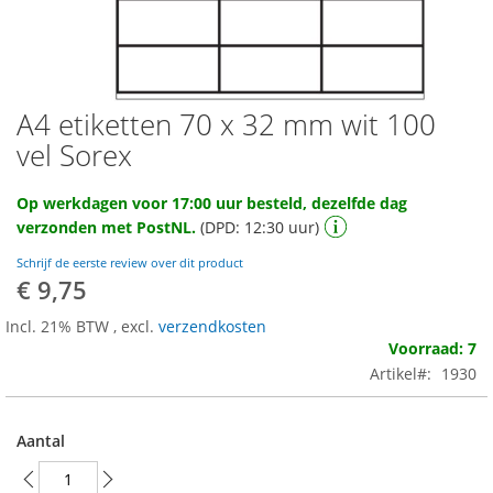
A4 etiketten 70 x 32 mm wit 100
Ga
naar
vel Sorex
het
begin
Op werkdagen voor 17:00 uur besteld, dezelfde dag
van
verzonden met PostNL.
(DPD: 12:30 uur)
de
afbeeldingen-
Schrijf de eerste review over dit product
gallerij
€ 9,75
Incl. 21% BTW
,
excl.
verzendkosten
Voorraad: 7
Artikel
1930
Aantal