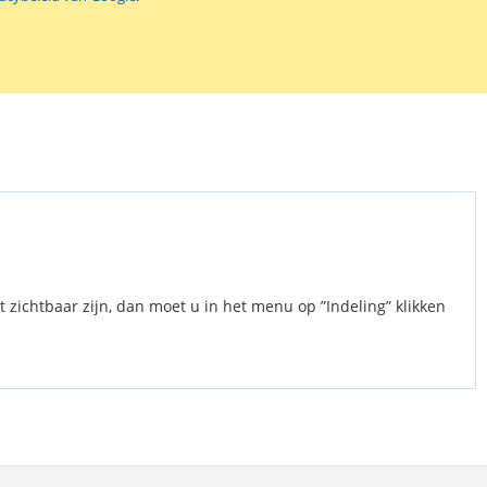
 mat witte etiketten op A4 vellen. Afmetingen: 90 mm Ø. 6
 vel. Verpakt per 100 vel (600 etiketten). Het papiergewicht van de
68 g/m² en van het achtervel 55 g/m².
t zichtbaar zijn, dan moet u in het menu op ”Indeling” klikken