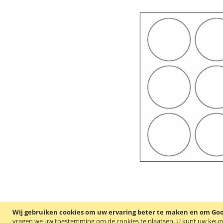
Wij gebruiken cookies om uw ervaring beter te maken en om Goog
vragen we uw toestemming om de cookies te plaatsen.
U kunt uw keuze 