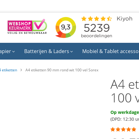
apier
Batterijen & Laders
Mobiel & Tablet accesso
 etiketten
A4 etiketten 90 mm rond wit 100 vel Sorex
A4 e
100 
Op werkdagen
(DPD: 12:30 u
Waardering:
93
100
% of