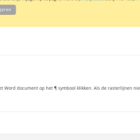
Zelfklevende,
Etiketten per
igeren
etiketten is 
et Word document op het ¶ symbool klikken. Als de rasterlijnen nie