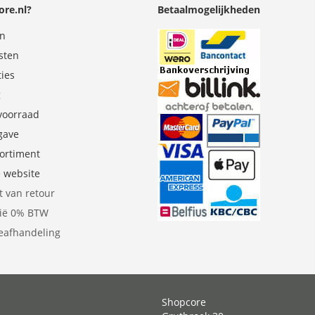
re.nl?
Betaalmogelijkheden
en
sten
ties
g
 voorraad
gave
sortiment
e website
t van retour
gië 0% BTW
eafhandeling
Shopcore