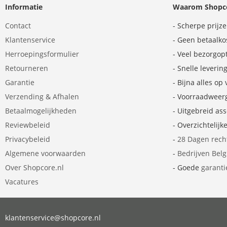
Informatie
Waarom Shopco
Contact
- Scherpe prijz
Klantenservice
- Geen betaalko
Herroepingsformulier
- Veel bezorgop
Retourneren
- Snelle leverin
Garantie
- Bijna alles op
Verzending & Afhalen
- Voorraadweer
Betaalmogelijkheden
- Uitgebreid as
Reviewbeleid
- Overzichtelijk
Privacybeleid
-
28 Dagen rech
Algemene voorwaarden
-
Bedrijven Bel
Over Shopcore.nl
- Goede
garanti
Vacatures
klantenservice@shopcore.nl