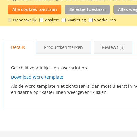
Alle cookies toestaan
Selectie toestaan
Alles we
Noodzakelijk
Analyse
Marketing
Voorkeuren
Ga
naar
Details
Productkenmerken
Reviews
3
het
begin
van
de
Geschikt voor inkjet- en laserprinters.
afbeeldingen-
Download Word template
gallerij
Als de Word template niet zichtbaar is, dan moet u eerst in h
en daarna op ”Rasterlijnen weergeven” klikken.