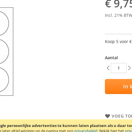
€ 9,7
Incl. 21% BT
Koop 5 voor
€
Aantal
In 
VOEG TO
TOEVOEG
le persoonlijke advertenties te kunnen laten plaatsen als u daar t
later altijd wijzigen op de pagina met ons
privacybeleid
. Bekijk hier het
pri