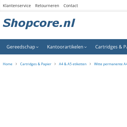
Ga
Klantenservice
Retourneren
Contact
naar
de
inhoud
Gereedschap
Kantoorartikelen
Cartridges & P
Home
Cartridges & Papier
A4 & A5 etiketten
Witte permanente A4
Ga
naar
het
einde
van
de
afbeeldingen-
gallerij