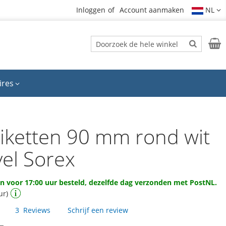
Inloggen
Account aanmaken
NL
Zoek
Wink
Zoek
ires
tiketten 90 mm rond wit
vel Sorex
 voor 17:00 uur besteld, dezelfde dag verzonden met PostNL.
ur)
3
Reviews
Schrijf een review