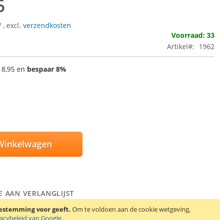
5
W
,
excl.
verzendkosten
Voorraad: 33
Artikel
1962
 8,95
en
bespaar
8
%
Winkelwagen
E AAN VERLANGLIJST
EN OM TE VERGELIJKEN
oestemming voor geeft.
Om te voldoen aan de cookie wetgeving,
vacybeleid van Google
.