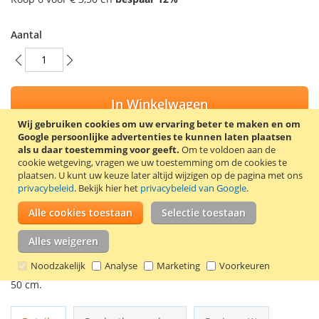
Aantal
In Winkelwagen
Wij gebruiken cookies om uw ervaring beter te maken en om
Google persoonlijke advertenties te kunnen laten plaatsen
als u daar toestemming voor geeft.
Om te voldoen aan de
cookie wetgeving, vragen we uw toestemming om de cookies te
plaatsen.
U kunt uw keuze later altijd wijzigen op de pagina met ons
VOEG TOE AAN VERLANGLIJST
privacybeleid
. Bekijk hier het
privacybeleid van Google
.
TOEVOEGEN OM TE VERGELIJKEN
Alle cookies toestaan
Selectie toestaan
Extra sterke, witte afvalzakken met trekband. De afvalzakken
Alles weigeren
zijn perfect passend voor EKO afvalbakken (10-15 liter) of
afvalbakken met vergelijkbare afmetingen of inhoud. De
Noodzakelijk
Analyse
Marketing
Voorkeuren
afvalzakken zijn per 20 stuks verpakt. De afmetingen zijn 45 X
50 cm.