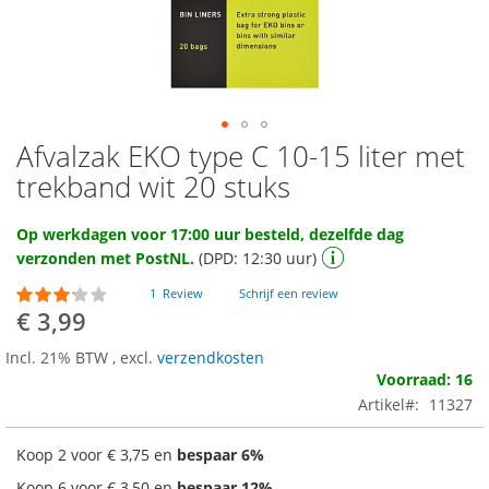
Afvalzak EKO type C 10-15 liter met
Ga
naar
trekband wit 20 stuks
het
begin
Op werkdagen voor 17:00 uur besteld, dezelfde dag
van
verzonden met PostNL.
(DPD: 12:30 uur)
de
afbeeldingen-
Waardering:
1
Review
Schrijf een review
gallerij
60
100
% of
€ 3,99
Incl. 21% BTW
,
excl.
verzendkosten
Voorraad: 16
Artikel
11327
Koop 2 voor
€ 3,75
en
bespaar
6
%
Koop 6 voor
€ 3,50
en
bespaar
12
%