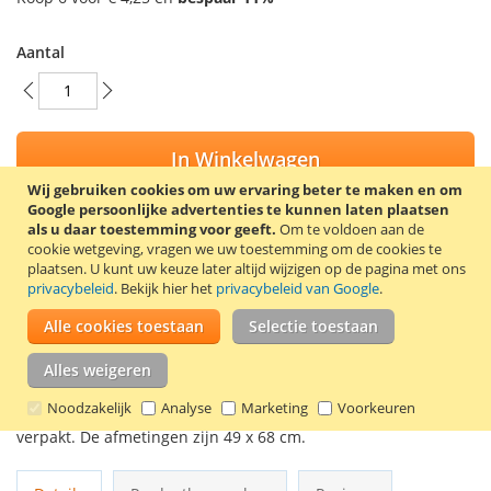
Aantal
In Winkelwagen
Wij gebruiken cookies om uw ervaring beter te maken en om
Google persoonlijke advertenties te kunnen laten plaatsen
als u daar toestemming voor geeft.
Om te voldoen aan de
cookie wetgeving, vragen we uw toestemming om de cookies te
plaatsen.
U kunt uw keuze later altijd wijzigen op de pagina met ons
VOEG TOE AAN VERLANGLIJST
privacybeleid
. Bekijk hier het
privacybeleid van Google
.
TOEVOEGEN OM TE VERGELIJKEN
Alle cookies toestaan
Selectie toestaan
Extra sterke, witte afvalzakken met trekband. De afvalzakken
Alles weigeren
zijn perfect passend voor EKO afvalbakken met een inhoud
van 18 tot 28 liter of afvalbakken met vergelijkbare
Noodzakelijk
Analyse
Marketing
Voorkeuren
afmetingen of inhoud. De afvalzakken zijn per 20 stuks
verpakt. De afmetingen zijn 49 x 68 cm.