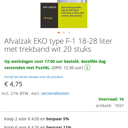
Afvalzak EKO type F-1 18-28 liter
Ga
naar
met trekband wit 20 stuks
het
begin
Op werkdagen voor 17:00 uur besteld, dezelfde dag
van
verzonden met PostNL.
(DPD: 12:30 uur)
de
afbeeldingen-
Schrijf de eerste review over dit product
gallerij
€ 4,75
Incl. 21% BTW
,
excl.
verzendkosten
Voorraad: 16
Artikel
7597
Koop 2 voor
€ 4,50
en
bespaar
5
%
Koop 6 voor
€ 4,25
en
bespaar
11
%