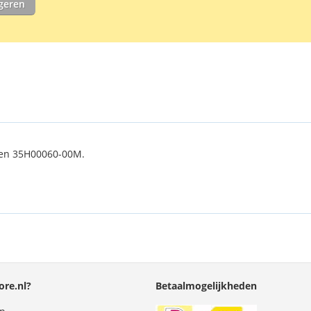
igeren
HTC: 35H000
 en 35H00060-00M.
re.nl?
Betaalmogelijkheden