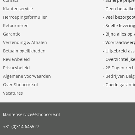
Contact
- Scherpe prijz
Klantenservice
- Geen betaalko
Herroepingsformulier
- Veel bezorgop
Retourneren
- Snelle leverin
Garantie
- Bijna alles op
Verzending & Afhalen
- Voorraadweer
Betaalmogelijkheden
- Uitgebreid as
Reviewbeleid
- Overzichtelijk
Privacybeleid
-
28 Dagen rech
Algemene voorwaarden
-
Bedrijven Bel
Over Shopcore.nl
- Goede
garanti
Vacatures
klantenservice@shopcore.nl
+31 (0)314 645527