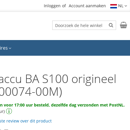
Inloggen
Account aanmaken
NL
Zoek
Wink
Zoek
ires
accu BA S100 origineel
00074-00M)
 voor 17:00 uur besteld, dezelfde dag verzonden met PostNL.
ur)
rste review over dit product