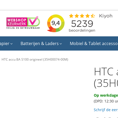
apier
Batterijen & Laders
Mobiel & Tablet accesso
HTC accu BA S100 origineel (35H00074-00M)
HTC 
(35H
Op werkdagen
(DPD: 12:30 u
Schrijf de ee