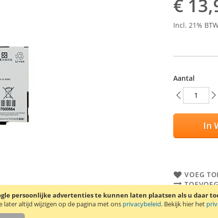
€ 13,
Incl. 21% BT
Aantal
In 
VOEG TO
TOEVOEG
le persoonlijke advertenties te kunnen laten plaatsen als u daar t
Originele HTC
later altijd wijzigen op de pagina met ons
privacybeleid
. Bekijk hier het
pri
TyTN, MDA Va