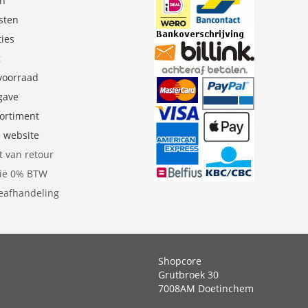
en
sten
ties
g
 voorraad
gave
sortiment
e website
t van retour
gië 0% BTW
eafhandeling
Shopcore
Grutbroek 30
7008AM Doetinchem