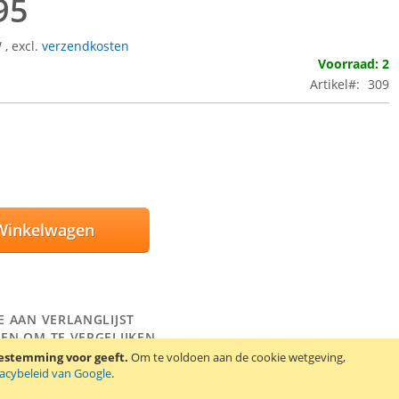
95
W
,
excl.
verzendkosten
Voorraad: 2
Artikel
309
Winkelwagen
E AAN VERLANGLIJST
EN OM TE VERGELIJKEN
oestemming voor geeft.
Om te voldoen aan de cookie wetgeving,
 accu BA S100. Deze accu is onder andere geschikt voor de HTC
vacybeleid van Google
.
rio 2, XDA Trion, SPV M3100 en VPA Compact 3. Artikelnummer