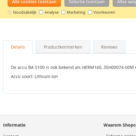
Alle cookies toestaan
Selectie toestaan
Alles we
Noodzakelijk
Analyse
Marketing
Voorkeuren
Ga
naar
Details
Productkenmerken
Reviews
het
begin
van
de
De accu BA S100 is ook bekend als HERM160, 35H00074-00M
afbeeldingen-
Accu soort: Lithium-Ion
gallerij
Informatie
Waarom Shopco