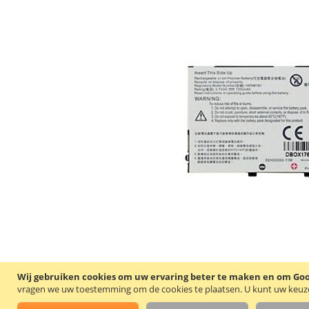
Wij gebruiken cookies om uw ervaring beter te maken en om Goog
vragen we uw toestemming om de cookies te plaatsen.
U kunt uw keuze 