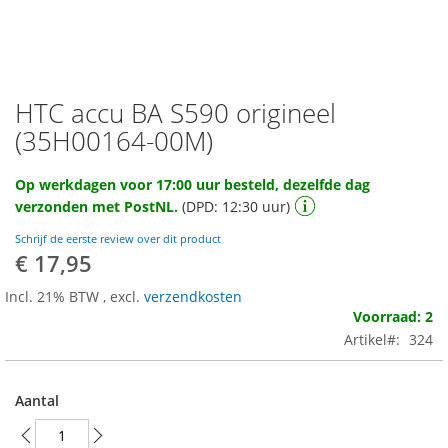
HTC accu BA S590 origineel
Ga
naar
(35H00164-00M)
het
begin
Op werkdagen voor 17:00 uur besteld, dezelfde dag
van
verzonden met PostNL.
(DPD: 12:30 uur)
de
afbeeldingen-
Schrijf de eerste review over dit product
gallerij
€ 17,95
Incl. 21% BTW
,
excl.
verzendkosten
Voorraad: 2
Artikel
324
Aantal