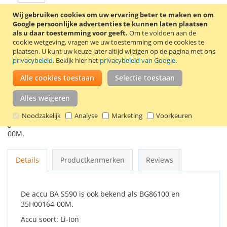
Wij gebruiken cookies om uw ervaring beter te maken en om
Google persoonlijke advertenties te kunnen laten plaatsen
In Winkelwagen
als u daar toestemming voor geeft.
Om te voldoen aan de
cookie wetgeving, vragen we uw toestemming om de cookies te
plaatsen.
U kunt uw keuze later altijd wijzigen op de pagina met ons
privacybeleid
. Bekijk hier het
privacybeleid van Google
.
VOEG TOE AAN VERLANGLIJST
Alle cookies toestaan
Selectie toestaan
TOEVOEGEN OM TE VERGELIJKEN
Alles weigeren
Originele HTC accu BA S590. Deze accu is onder andere
Noodzakelijk
Analyse
Marketing
Voorkeuren
geschikt voor de HTC EVO 3D. Artikelnummer HTC: 35H00164-
00M.
Details
Productkenmerken
Reviews
De accu BA S590 is ook bekend als BG86100 en
35H00164-00M.
Accu soort: Li-Ion