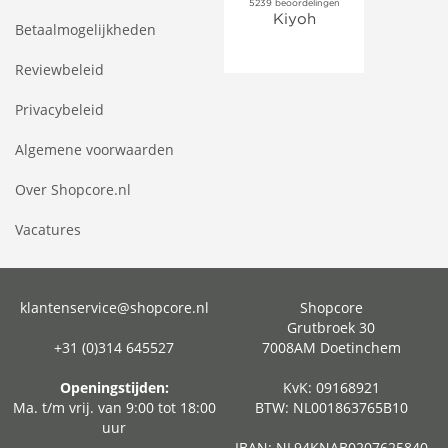
Betaalmogelijkheden
Reviewbeleid
Privacybeleid
Algemene voorwaarden
Over Shopcore.nl
Vacatures
klantenservice@shopcore.nl
Shopcore
Grutbroek 30
+31 (0)314 645527
7008AM Doetinchem
Openingstijden:
KvK: 09168921
Ma. t/m vrij. van 9:00 tot 18:00
BTW: NL001863765B10
uur
IBAN: NL94KNAB0207625840