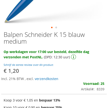
Balpen Schneider K 15 blauw
Ga
naar
medium
het
begin
Op werkdagen voor 17:00 uur besteld, dezelfde dag
van
verzonden met PostNL.
(DPD: 12:30 uur)
de
afbeeldingen-
Schrijf de eerste review over dit product
gallerij
€ 1,20
Incl. 21% BTW
,
excl.
verzendkosten
Voorraad: 25
Artikel
8339
Koop 3 voor
€ 1,05
en
bespaar
13
%
Koop 10 voor
€ 0,90
en
bespaar
25
%