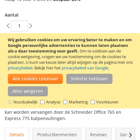
Aantal
Wij gebruiken cookies om uw ervaring beter te maken en om
In Winkelwagen
Google persoonlijke advertenties te kunnen laten plaatsen
als u daar toestemming voor geeft.
Om te voldoen aan de
cookie wetgeving, vragen we uw toestemming om de cookies te
plaatsen.
U kunt uw keuze later altijd wijzigen op de pagina met ons
privacybeleid
. Bekijk hier het
privacybeleid van Google
.
VOEG TOE AAN VERLANGLIJST
Alle cookies toestaan
Selectie toestaan
TOEVOEGEN OM TE VERGELIJKEN
Alles weigeren
Blauwe Schneider K 15 balpen met een blauwe schrijfkleur.
Noodzakelijk
Analyse
Marketing
Voorkeuren
De K 15 balpen heeft een medium schrijfbreedte. De vulling
kan worden vervangen door de Schneider Office 765 en
Express 775 balpenvullingen.
Volg
Details
Productkenmerken
Reviews
Gerelate