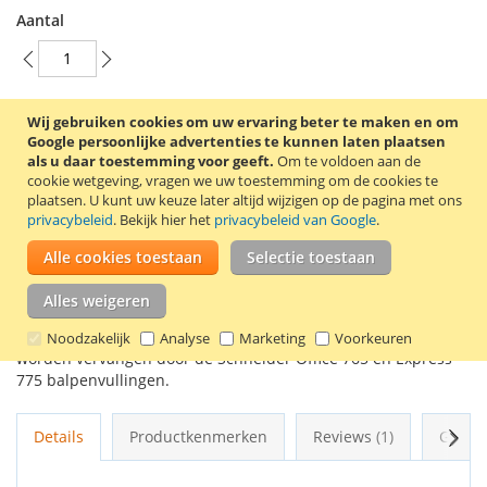
Aantal
Wij gebruiken cookies om uw ervaring beter te maken en om
In Winkelwagen
Google persoonlijke advertenties te kunnen laten plaatsen
als u daar toestemming voor geeft.
Om te voldoen aan de
cookie wetgeving, vragen we uw toestemming om de cookies te
plaatsen.
U kunt uw keuze later altijd wijzigen op de pagina met ons
privacybeleid
. Bekijk hier het
privacybeleid van Google
.
VOEG TOE AAN VERLANGLIJST
Alle cookies toestaan
Selectie toestaan
TOEVOEGEN OM TE VERGELIJKEN
Alles weigeren
Zwarte Schneider K 15 balpen met een zwarte schrijfkleur. De
K 15 balpen heeft een medium schrijfbreedte. De vulling kan
Noodzakelijk
Analyse
Marketing
Voorkeuren
worden vervangen door de Schneider Office 765 en Express
775 balpenvullingen.
Volg
Details
Productkenmerken
Reviews
1
Gerel