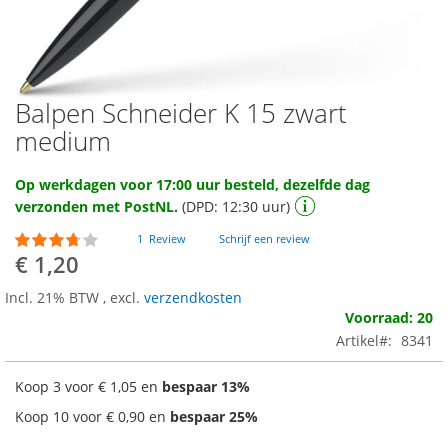
Balpen Schneider K 15 zwart
Ga
naar
medium
het
begin
Op werkdagen voor 17:00 uur besteld, dezelfde dag
van
verzonden met PostNL.
(DPD: 12:30 uur)
de
afbeeldingen-
Waardering:
1
Review
Schrijf een review
gallerij
70
100
% of
€ 1,20
Incl. 21% BTW
,
excl.
verzendkosten
Voorraad: 20
Artikel
8341
Koop 3 voor
€ 1,05
en
bespaar
13
%
Koop 10 voor
€ 0,90
en
bespaar
25
%