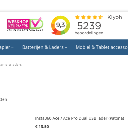
apier
Batterijen & Laders
Mobiel & Tablet accesso
camera laders
cten
Insta360 Ace / Ace Pro Dual USB lader (Patona)
€ 13,50