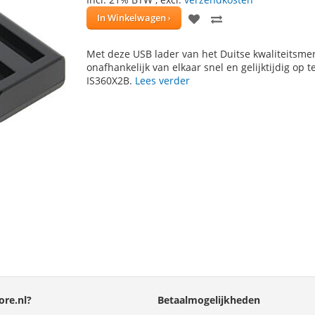
VOEG
TOEVOEGEN
In Winkelwagen
TOE
OM
Met deze USB lader van het Duitse kwaliteitsmer
AAN
TE
onafhankelijk van elkaar snel en gelijktijdig op 
IS360X2B.
Lees verder
VERLANGLIJST
VERGELIJKEN
re.nl?
Betaalmogelijkheden