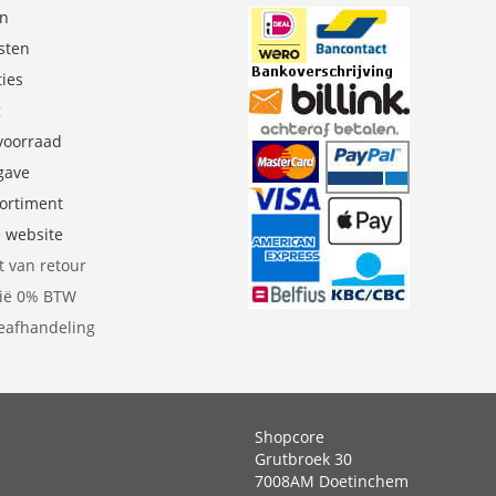
en
sten
ties
g
 voorraad
gave
sortiment
e website
t van retour
gië 0% BTW
eafhandeling
Shopcore
Grutbroek 30
7008AM Doetinchem