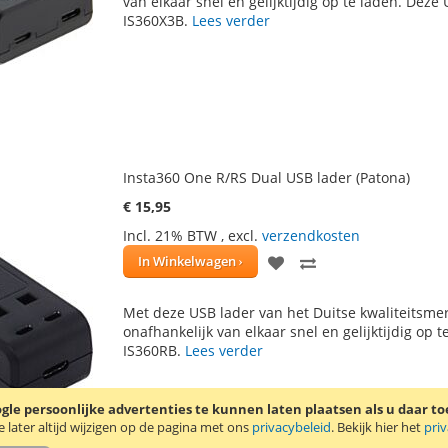
van elkaar snel en gelijktijdig op te laden. Dez
IS360X3B.
Lees verder
VERLANGLIJST
VERGELIJKEN
Insta360 One R/RS Dual USB lader (Patona)
€ 15,95
Incl. 21% BTW
,
excl.
verzendkosten
VOEG
TOEVOEGEN
In Winkelwagen
TOE
OM
Met deze USB lader van het Duitse kwaliteitsmer
AAN
TE
onafhankelijk van elkaar snel en gelijktijdig op 
IS360RB.
Lees verder
VERLANGLIJST
VERGELIJKEN
le persoonlijke advertenties te kunnen laten plaatsen als u daar t
later altijd wijzigen op de pagina met ons
privacybeleid
. Bekijk hier het
pri