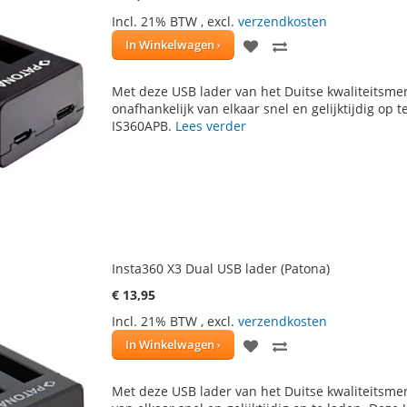
Incl. 21% BTW
,
excl.
verzendkosten
VOEG
TOEVOEGEN
In Winkelwagen
TOE
OM
Met deze USB lader van het Duitse kwaliteitsmer
AAN
TE
onafhankelijk van elkaar snel en gelijktijdig op 
IS360APB.
Lees verder
VERLANGLIJST
VERGELIJKEN
Insta360 X3 Dual USB lader (Patona)
€ 13,95
Incl. 21% BTW
,
excl.
verzendkosten
VOEG
TOEVOEGEN
In Winkelwagen
TOE
OM
Met deze USB lader van het Duitse kwaliteitsmer
AAN
TE