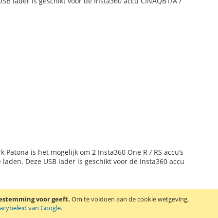
e USB lader is geschikt voor de Insta360 accu CINAQBT/A /
k Patona is het mogelijk om 2 Insta360 One R / RS accu’s
te laden. Deze USB lader is geschikt voor de Insta360 accu
oestemming voor geeft.
Om te voldoen aan de cookie wetgeving,
vacybeleid van Google
.