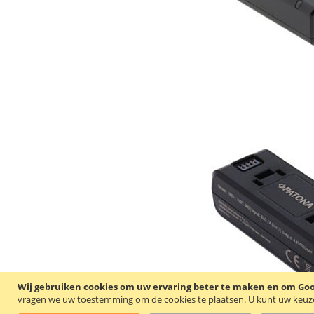
Wij gebruiken cookies om uw ervaring beter te maken en om Goog
vragen we uw toestemming om de cookies te plaatsen.
U kunt uw keuze 