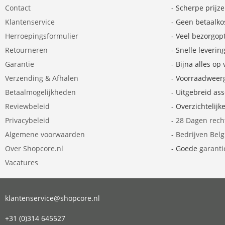
Contact
- Scherpe prijz
Klantenservice
- Geen betaalko
Herroepingsformulier
- Veel bezorgop
Retourneren
- Snelle leverin
Garantie
- Bijna alles op
Verzending & Afhalen
- Voorraadweer
Betaalmogelijkheden
- Uitgebreid as
Reviewbeleid
- Overzichtelijk
Privacybeleid
-
28 Dagen rech
Algemene voorwaarden
-
Bedrijven Bel
Over Shopcore.nl
- Goede
garanti
Vacatures
klantenservice@shopcore.nl
+31 (0)314 645527