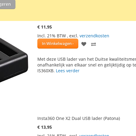
igeren
Insta360 One X Dual USB lader (Patona)
€ 11,95
Incl. 21% BTW
,
excl.
verzendkosten
VOEG
TOEVOEGEN
In Winkelwagen
TOE
OM
Met deze USB lader van het Duitse kwaliteitsmer
AAN
TE
onafhankelijk van elkaar snel en gelijktijdig op 
IS360XB.
Lees verder
VERLANGLIJST
VERGELIJKEN
Insta360 One X2 Dual USB lader (Patona)
€ 13,95
Incl. 21% BTW
,
excl.
verzendkosten