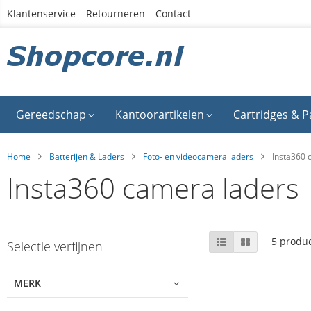
Ga
Klantenservice
Retourneren
Contact
naar
de
inhoud
Gereedschap
Kantoorartikelen
Cartridges & P
Home
Batterijen & Laders
Foto- en videocamera laders
Insta360 
Insta360 camera laders
Skip
Tonen
Lijst
Foto-
5
produ
Selectie verfijnen
tabel
to
als
product
list
MERK