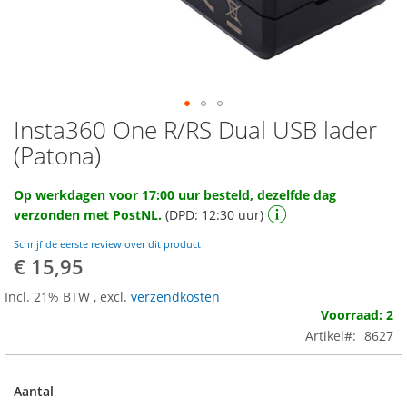
Insta360 One R/RS Dual USB lader
Ga
naar
(Patona)
het
begin
Op werkdagen voor 17:00 uur besteld, dezelfde dag
van
verzonden met PostNL.
(DPD: 12:30 uur)
de
afbeeldingen-
Schrijf de eerste review over dit product
gallerij
€ 15,95
Incl. 21% BTW
,
excl.
verzendkosten
Voorraad: 2
Artikel
8627
Aantal