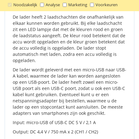
ontwerp ideaal voor op reis of voor professionele
Noodzakelijk
Analyse
Marketing
Voorkeuren
gebruikers.
De lader heeft 2 laadschachten die onafhankelijk van
elkaar kunnen worden gebruikt. Bij elke laadschacht
zit een LED lampje dat met de kleuren rood en groen
de laadstatus aangeeft. De kleur rood betekent dat de
accu wordt opgeladen en de kleur groen betekent dat
de accu volledig is opgeladen. De lader stopt
automatisch met laden, zodra een accu volledig is
opgeladen.
De lader wordt geleverd met een micro-USB naar USB-
A kabel, waarmee de lader kan worden aangesloten
op een USB-poort. De lader heeft zowel een micro-
USB poort als een USB-C poort, zodat u ook een USB-C
kabel kunt gebruiken. Eventueel kunt u er een
netspanningsadapter bij bestellen, waarmee u de
lader op een stopcontact kunt aansluiten. De meeste
adapters van smartphones zijn ook geschikt.
Input: micro-USB of USB-C DC 5 V / 2,1 A
Output: DC 4,4 V / 750 mA x 2 (CH1 / CH2)