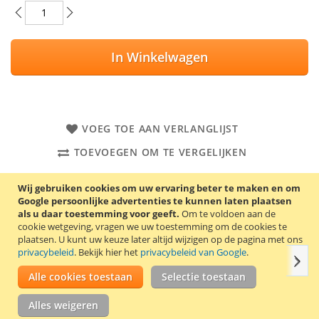
In Winkelwagen
VOEG TOE AAN VERLANGLIJST
TOEVOEGEN OM TE VERGELIJKEN
Met deze USB lader van het Duitse kwaliteitsmerk Patona is
Wij gebruiken cookies om uw ervaring beter te maken en om
het mogelijk om 2 Insta360 One R / RS accu’s onafhankelijk
Google persoonlijke advertenties te kunnen laten plaatsen
van elkaar snel en gelijktijdig op te laden. Deze USB lader is
als u daar toestemming voor geeft.
Om te voldoen aan de
geschikt voor de Insta360 accu IS360RB.
cookie wetgeving, vragen we uw toestemming om de cookies te
plaatsen.
U kunt uw keuze later altijd wijzigen op de pagina met ons
privacybeleid
. Bekijk hier het
privacybeleid van Google
.
Volg
Details
Productkenmerken
Reviews
Gerelate
Alle cookies toestaan
Selectie toestaan
Alles weigeren
Deze Insta360 One R / RS lader is door het compacte