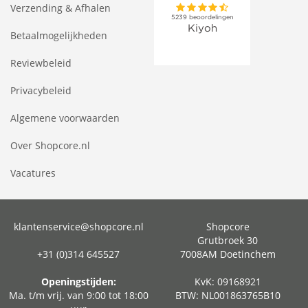
Verzending & Afhalen
Betaalmogelijkheden
Reviewbeleid
Privacybeleid
Algemene voorwaarden
Over Shopcore.nl
Vacatures
klantenservice@shopcore.nl
Shopcore
Grutbroek 30
+31 (0)314 645527
7008AM Doetinchem
Openingstijden:
KvK: 09168921
Ma. t/m vrij. van 9:00 tot 18:00
BTW: NL001863765B10