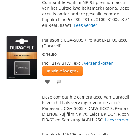
Compatible Fujifilm NP-95 premium accu
AAN
TE
van het Duitse kwaliteitsmerk Patona. Deze
accu is onder andere geschikt voor de
VERLANGLIJST
VERGELIJKEN
Fujifilm FinePix F30, F31fd, X100, X100s, X-S1
en Real 3D W1.
Lees verder
Panasonic CGA-S005 / Pentax D-LI106 accu
(Duracell)
€ 16,50
Incl. 21% BTW
,
excl.
verzendkosten
In Winkelwagen
VOEG
TOEVOEGEN
TOE
OM
Deze compatible camera accu van Duracell
AAN
TE
is geschikt als vervanger voor de accu's
Panasonic CGA-S005 / DMW-BCC12, Pentax
VERLANGLIJST
VERGELIJKEN
D-LI106, Fujifilm NP-70, Leica BP-DC4, Ricoh
DB-60 en Samsung IA-BH125C.
Lees verder
Fujifilm NP-W126 accu (Duracell)