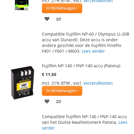
Incl. 21% BTW
,
excl.
verzendkosten
In Winkelwagen
VOEG
TOEVOEGEN
TOE
OM
Compatible Fujifilm NP-60 / Olympus LI-20B
AAN
TE
accu van Duracell. Deze accu is onder
andere geschikt voor de Fujifilm FinePix
VERLANGLIJST
VERGELIJKEN
F401 / F601 / M603.
Lees verder
Fujifilm NP-140 / FNP-140 accu (Patona)
€ 11,50
Incl. 21% BTW
,
excl.
verzendkosten
In Winkelwagen
VOEG
TOEVOEGEN
TOE
OM
Compatible Fujifilm NP-140 / FNP-140 accu
AAN
TE
van het Duitse kwaliteitsmerk Patona.
Lees
verder
VERLANGLIJST
VERGELIJKEN