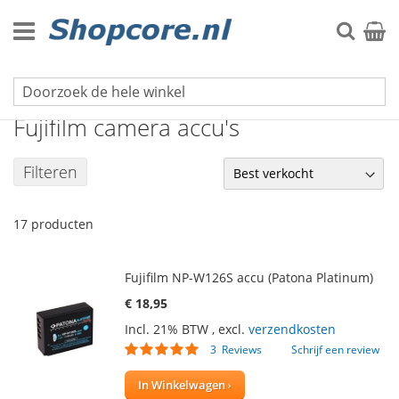
Ga
naar
Zoek
Winke
de
inhoud
Foto- en videocamera accu's
Fujifilm camera accu's
Filteren
17
producten
Fujifilm NP-W126S accu (Patona Platinum)
€ 18,95
Incl. 21% BTW
,
excl.
verzendkosten
Waardering:
3
Reviews
Schrijf een review
100
100
% of
In Winkelwagen