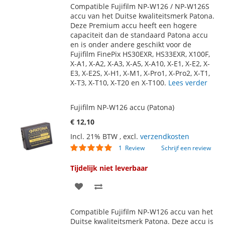
Compatible Fujifilm NP-W126 / NP-W126S
AAN
TE
accu van het Duitse kwaliteitsmerk Patona.
Deze Premium accu heeft een hogere
VERLANGLIJST
VERGELIJKEN
capaciteit dan de standaard Patona accu
en is onder andere geschikt voor de
Fujifilm FinePix HS30EXR, HS33EXR, X100F,
X-A1, X-A2, X-A3, X-A5, X-A10, X-E1, X-E2, X-
E3, X-E2S, X-H1, X-M1, X-Pro1, X-Pro2, X-T1,
X-T3, X-T10, X-T20 en X-T100.
Lees verder
Fujifilm NP-W126 accu (Patona)
€ 12,10
Incl. 21% BTW
,
excl.
verzendkosten
Waardering:
1
Review
Schrijf een review
100
100
% of
Tijdelijk niet leverbaar
VOEG
TOEVOEGEN
TOE
OM
Compatible Fujifilm NP-W126 accu van het
AAN
TE
Duitse kwaliteitsmerk Patona. Deze accu is