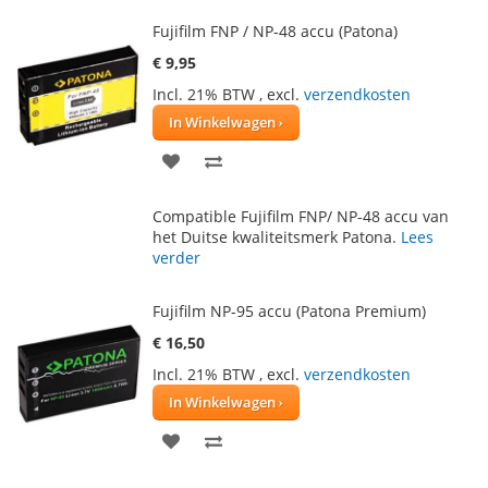
Fujifilm FNP / NP-48 accu (Patona)
€ 9,95
Incl. 21% BTW
,
excl.
verzendkosten
In Winkelwagen
VOEG
TOEVOEGEN
TOE
OM
Compatible Fujifilm FNP/ NP-48 accu van
AAN
TE
het Duitse kwaliteitsmerk Patona.
Lees
verder
VERLANGLIJST
VERGELIJKEN
Fujifilm NP-95 accu (Patona Premium)
€ 16,50
Incl. 21% BTW
,
excl.
verzendkosten
In Winkelwagen
VOEG
TOEVOEGEN
TOE
OM