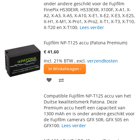
onder andere geschikt voor de Fujifilm
VERLANGLIJST
VERGELIJKEN
FinePix HS30EXR, HS33EXR, X100F, X-A1, X-
A2, X-A3, X-A5, X-A10, X-E1, X-E2, X-E3, X-E2S,
X-H1, X-M1, X-Pro1, X-Pro2, X-T1, X-T3, X-T10,
X-T20 en X-T100.
Lees verder
Fujifilm NP-T125 accu (Patona Premium)
€ 41,60
Incl. 21% BTW
,
excl.
verzendkosten
In Winkelwagen
VOEG
TOEVOEGEN
TOE
OM
Compatible Fujifilm NP-T125 accu van het
AAN
TE
Duitse kwaliteitsmerk Patona. Deze
Premium accu heeft een capaciteit van
VERLANGLIJST
VERGELIJKEN
1300 mAh en is onder andere geschikt voor
de Fujifilm camera’s GFX 50R, GFX 50S en
GFX100.
Lees verder