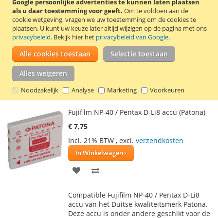
Google persoonlijke advertenties te kunnen laten plaatsen
In Winkelwagen
als u daar toestemming voor geeft.
Om te voldoen aan de
cookie wetgeving, vragen we uw toestemming om de cookies te
VOEG
TOEVOEGEN
plaatsen.
U kunt uw keuze later altijd wijzigen op de pagina met ons
privacybeleid
. Bekijk hier het
privacybeleid van Google
.
TOE
OM
Deze Duracell accu is compatible met de
Alle cookies toestaan
Selectie toestaan
AAN
TE
accu’s Olympus LI-40B / LI-42B, Nikon EN-
EL10, Casio NP-80, Fujifilm NP-45, Kodak
Alles weigeren
VERLANGLIJST
VERGELIJKEN
KLIC-7006 en Pentax D-LI63 / D-LI108.
Lees
verder
Noodzakelijk
Analyse
Marketing
Voorkeuren
Fujifilm NP-40 / Pentax D-Li8 accu (Patona)
€ 7,75
Incl. 21% BTW
,
excl.
verzendkosten
In Winkelwagen
VOEG
TOEVOEGEN
TOE
OM
Compatible Fujifilm NP-40 / Pentax D-Li8
AAN
TE
accu van het Duitse kwaliteitsmerk Patona.
Deze accu is onder andere geschikt voor de