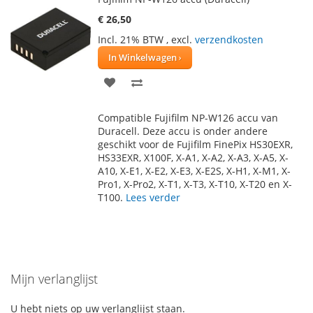
€ 26,50
Incl. 21% BTW
,
excl.
verzendkosten
In Winkelwagen
VOEG
TOEVOEGEN
TOE
OM
Compatible Fujifilm NP-W126 accu van
AAN
TE
Duracell. Deze accu is onder andere
geschikt voor de Fujifilm FinePix HS30EXR,
VERLANGLIJST
VERGELIJKEN
HS33EXR, X100F, X-A1, X-A2, X-A3, X-A5, X-
A10, X-E1, X-E2, X-E3, X-E2S, X-H1, X-M1, X-
Pro1, X-Pro2, X-T1, X-T3, X-T10, X-T20 en X-
T100.
Lees verder
Mijn verlanglijst
U hebt niets op uw verlanglijst staan.