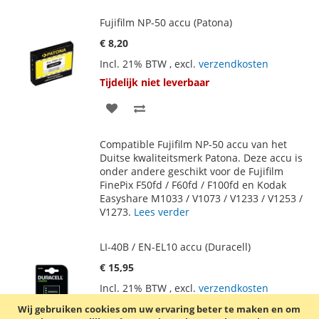
Fujifilm NP-50 accu (Patona)
€ 8,20
Incl. 21% BTW
,
excl.
verzendkosten
Tijdelijk niet leverbaar
VOEG
TOEVOEGEN
TOE
OM
Compatible Fujifilm NP-50 accu van het
AAN
TE
Duitse kwaliteitsmerk Patona. Deze accu is
onder andere geschikt voor de Fujifilm
VERLANGLIJST
VERGELIJKEN
FinePix F50fd / F60fd / F100fd en Kodak
Easyshare M1033 / V1073 / V1233 / V1253 /
V1273.
Lees verder
LI-40B / EN-EL10 accu (Duracell)
€ 15,95
Incl. 21% BTW
,
excl.
verzendkosten
Waardering:
1
Review
Schrijf een review
Wij gebruiken cookies om uw ervaring beter te maken en om
100
100
% of