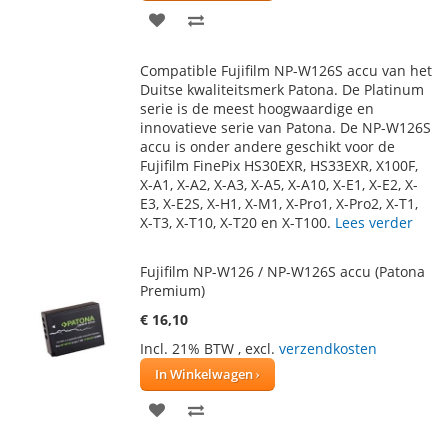
VOEG
TOEVOEGEN
TOE
OM
Compatible Fujifilm NP-W126S accu van het
AAN
TE
Duitse kwaliteitsmerk Patona. De Platinum
serie is de meest hoogwaardige en
VERLANGLIJST
VERGELIJKEN
innovatieve serie van Patona. De NP-W126S
accu is onder andere geschikt voor de
Fujifilm FinePix HS30EXR, HS33EXR, X100F,
X-A1, X-A2, X-A3, X-A5, X-A10, X-E1, X-E2, X-
E3, X-E2S, X-H1, X-M1, X-Pro1, X-Pro2, X-T1,
X-T3, X-T10, X-T20 en X-T100.
Lees verder
Fujifilm NP-W126 / NP-W126S accu (Patona
Premium)
€ 16,10
Incl. 21% BTW
,
excl.
verzendkosten
In Winkelwagen
VOEG
TOEVOEGEN
TOE
OM