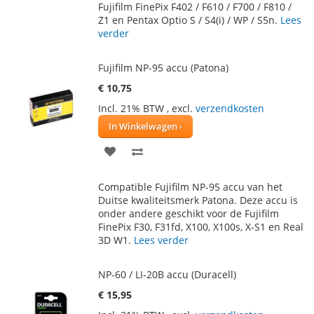
VERLANGLIJST
VERGELIJKEN
Fujifilm FinePix F402 / F610 / F700 / F810 /
Z1 en Pentax Optio S / S4(i) / WP / S5n.
Lees
verder
Fujifilm NP-95 accu (Patona)
€ 10,75
Incl. 21% BTW
,
excl.
verzendkosten
In Winkelwagen
VOEG
TOEVOEGEN
TOE
OM
Compatible Fujifilm NP-95 accu van het
AAN
TE
Duitse kwaliteitsmerk Patona. Deze accu is
onder andere geschikt voor de Fujifilm
VERLANGLIJST
VERGELIJKEN
FinePix F30, F31fd, X100, X100s, X-S1 en Real
3D W1.
Lees verder
NP-60 / LI-20B accu (Duracell)
€ 15,95