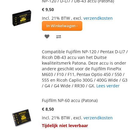
NP-120 / D-LI7 / DB-43 accu (Patona)
€ 9,50
Incl. 21% BTW
,
excl.
verzendkosten
In Winkelwagen
VOEG
TOEVOEGEN
TOE
OM
Compatible Fujifilm NP-120 / Pentax D-LI7 /
AAN
TE
Ricoh DB-43 accu van het Duitse
kwaliteitsmerk Patona. Deze accu is onder
VERLANGLIJST
VERGELIJKEN
andere geschikt voor de Fujifilm FinePix
M603 / F10 / F11, Pentax Optio 450 / 550 /
555 en Ricoh Caplio 300G / 400G Wide / G3
/ G4 / G4 Wide / RR30 / GX.
Lees verder
Fujifilm NP-60 accu (Patona)
€ 8,50
Incl. 21% BTW
,
excl.
verzendkosten
Tijdelijk niet leverbaar