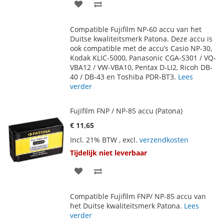
VOEG
TOEVOEGEN
TOE
OM
Compatible Fujifilm NP-60 accu van het
AAN
TE
Duitse kwaliteitsmerk Patona. Deze accu is
ook compatible met de accu’s Casio NP-30,
VERLANGLIJST
VERGELIJKEN
Kodak KLIC-5000, Panasonic CGA-S301 / VQ-
VBA12 / VW-VBA10, Pentax D-LI2, Ricoh DB-
40 / DB-43 en Toshiba PDR-BT3.
Lees
verder
Fujifilm FNP / NP-85 accu (Patona)
€ 11,65
Incl. 21% BTW
,
excl.
verzendkosten
Tijdelijk niet leverbaar
VOEG
TOEVOEGEN
TOE
OM
Compatible Fujifilm FNP/ NP-85 accu van
AAN
TE
het Duitse kwaliteitsmerk Patona.
Lees
verder
VERLANGLIJST
VERGELIJKEN