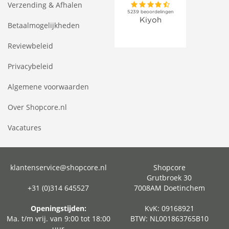
Verzending & Afhalen
Betaalmogelijkheden
Reviewbeleid
Privacybeleid
Algemene voorwaarden
Over Shopcore.nl
Vacatures
klantenservice@shopcore.nl
Shopcore
Grutbroek 30
+31 (0)314 645527
7008AM Doetinchem
Openingstijden:
KvK: 09168921
Ma. t/m vrij. van 9:00 tot 18:00
BTW: NL001863765B10
uur