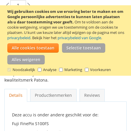
Wij gebruiken cookies om uw ervaring beter te maken en om
Google persoonlijke advertenties te kunnen laten plaatsen
als u daar toestemming voor geeft.
Om te voldoen aan de
In Winkelwagen
cookie wetgeving, vragen we uw toestemming om de cookies te
plaatsen.
U kunt uw keuze later altijd wijzigen op de pagina met ons
privacybeleid
. Bekijk hier het
privacybeleid van Google
.
Alle cookies toestaan
Selectie toestaan
VOEG TOE AAN VERLANGLIJST
Alles weigeren
TOEVOEGEN OM TE VERGELIJKEN
Noodzakelijk
Analyse
Marketing
Voorkeuren
Compatible Fujifilm NP-140 / FNP-140 accu van het Duitse
kwaliteitsmerk Patona.
Details
Productkenmerken
Reviews
Deze accu is onder andere geschikt voor de:
Fuji FinePix S100FS