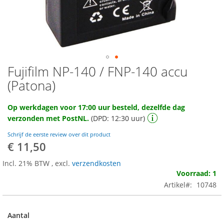
Fujifilm NP-140 / FNP-140 accu
Ga
naar
(Patona)
het
begin
Op werkdagen voor 17:00 uur besteld, dezelfde dag
van
verzonden met PostNL.
(DPD: 12:30 uur)
de
afbeeldingen-
Schrijf de eerste review over dit product
gallerij
€ 11,50
Incl. 21% BTW
,
excl.
verzendkosten
Voorraad: 1
Artikel
10748
Aantal