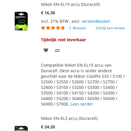
Nikon EN-EL19 accu (Duracell)
€ 16,30
Incl. 21% BTW
,
excl.
verzendkosten
Waardering:
2
Reviews
Schrijf een review
90
100
% of
Tijdelijk niet leverbaar
VOEG
TOEVOEGEN
TOE
OM
Compatible Nikon EN-EL19 accu van
AAN
TE
Duracell. Deze accu is onder andere
geschikt voor de Nikon CoolPix S33 / S100 /
VERLANGLIJST
VERGELIJKEN
S2500 / S2550 / S2600 / S2700 / S2750 /
S2800 / S3100 / S3200 / S3300 / S3400 /
S3500 / S4100 / S4150 / S4200 / S4300 /
S4400 / S5200 / S6400 / S6500 / S6600 /
S6900 / S7000.
Lees verder
Nikon EN-EL3 accu (Duracell)
€ 24,20