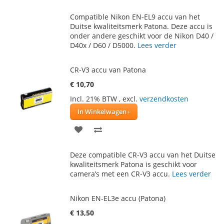
TOE
OM
Compatible Nikon EN-EL9 accu van het
AAN
TE
Duitse kwaliteitsmerk Patona. Deze accu is
onder andere geschikt voor de Nikon D40 /
VERLANGLIJST
VERGELIJKEN
D40x / D60 / D5000.
Lees verder
CR-V3 accu van Patona
€ 10,70
Incl. 21% BTW
,
excl.
verzendkosten
In Winkelwagen
VOEG
TOEVOEGEN
TOE
OM
Deze compatible CR-V3 accu van het Duitse
AAN
TE
kwaliteitsmerk Patona is geschikt voor
camera’s met een CR-V3 accu.
Lees verder
VERLANGLIJST
VERGELIJKEN
Nikon EN-EL3e accu (Patona)
€ 13,50