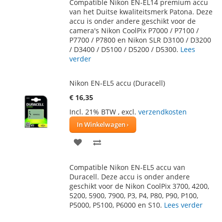
Compatible Nikon EN-EL14 premium accu
AAN
TE
van het Duitse kwaliteitsmerk Patona. Deze
accu is onder andere geschikt voor de
VERLANGLIJST
VERGELIJKEN
camera's Nikon CoolPix P7000 / P7100 /
P7700 / P7800 en Nikon SLR D3100 / D3200
/ D3400 / D5100 / D5200 / D5300.
Lees
verder
Nikon EN-EL5 accu (Duracell)
€ 16,35
Incl. 21% BTW
,
excl.
verzendkosten
In Winkelwagen
VOEG
TOEVOEGEN
TOE
OM
Compatible Nikon EN-EL5 accu van
AAN
TE
Duracell. Deze accu is onder andere
geschikt voor de Nikon CoolPix 3700, 4200,
VERLANGLIJST
VERGELIJKEN
5200, 5900, 7900, P3, P4, P80, P90, P100,
P5000, P5100, P6000 en S10.
Lees verder