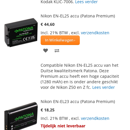
Kodak KLIC-7006.
Lees verder
Nikon EN-EL25 accu (Patona Premium)
€ 44,60
Incl. 21% BTW
,
excl.
verzendkosten
In Winkelwagen
VOEG
TOEVOEGEN
TOE
OM
Compatible Nikon EN-EL25 accu van het
AAN
TE
Duitse kwaliteitsmerk Patona. Deze
Premium accu heeft een hoge capaciteit
VERLANGLIJST
VERGELIJKEN
(1280 mAh) en is onder andere geschikt
voor de Nikon Z50 en Z fc.
Lees verder
Nikon EN-EL23 accu (Patona Premium)
€ 18,25
Incl. 21% BTW
,
excl.
verzendkosten
Tijdelijk niet leverbaar