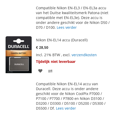
TOE
OM
Compatible Nikon EN-EL3 / EN-EL3a accu
AAN
TE
van het Duitse kwaliteitsmerk Patona (niet
compatible met EN-EL3e). Deze accu is
VERLANGLIJST
VERGELIJKEN
onder andere geschikt voor de Nikon D50 /
D70 / D100.
Lees verder
Nikon EN-EL14 accu (Duracell)
€ 28,50
Incl. 21% BTW
,
excl.
verzendkosten
Tijdelijk niet leverbaar
VOEG
TOEVOEGEN
TOE
OM
Compatible Nikon EN-EL14 accu van
AAN
TE
Duracell. Deze accu is onder andere
geschikt voor de Nikon CoolPix P7000 /
VERLANGLIJST
VERGELIJKEN
P7100 / P7700 / P7800 en Nikon D3100 /
D3200 / D3300 / D5100 / D5200 / D5300 /
D5500 / Df.
Lees verder