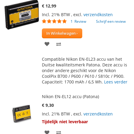
€ 12,99
Incl. 21% BTW
,
excl.
verzendkosten
Waardering:
1
Review
Schrijf een review
100
100
% of
In Winkelwagen
VOEG
TOEVOEGEN
TOE
OM
Compatible Nikon EN-EL23 accu van het
AAN
TE
Duitse kwaliteitsmerk Patona. Deze accu is
onder andere geschikt voor de Nikon
VERLANGLIJST
VERGELIJKEN
CoolPix B700 / P600 / P610 / S810c / P900.
Capaciteit: 1700 mAh / 6,5 Wh.
Lees verder
Nikon EN-EL12 accu (Patona)
€ 9,30
Incl. 21% BTW
,
excl.
verzendkosten
Tijdelijk niet leverbaar
VOEG
TOEVOEGEN