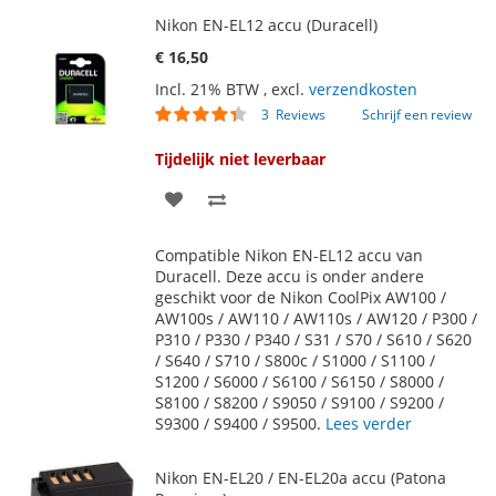
Nikon EN-EL12 accu (Duracell)
€ 16,50
Incl. 21% BTW
,
excl.
verzendkosten
Waardering:
3
Reviews
Schrijf een review
83
100
% of
Tijdelijk niet leverbaar
VOEG
TOEVOEGEN
TOE
OM
Compatible Nikon EN-EL12 accu van
AAN
TE
Duracell. Deze accu is onder andere
geschikt voor de Nikon CoolPix AW100 /
VERLANGLIJST
VERGELIJKEN
AW100s / AW110 / AW110s / AW120 / P300 /
P310 / P330 / P340 / S31 / S70 / S610 / S620
/ S640 / S710 / S800c / S1000 / S1100 /
S1200 / S6000 / S6100 / S6150 / S8000 /
S8100 / S8200 / S9050 / S9100 / S9200 /
S9300 / S9400 / S9500.
Lees verder
Nikon EN-EL20 / EN-EL20a accu (Patona