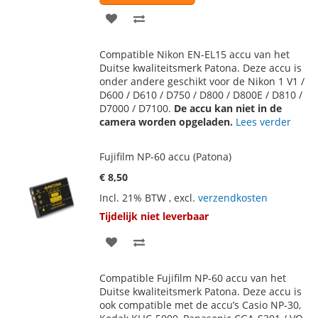
VOEG
TOEVOEGEN
TOE
OM
Compatible Nikon EN-EL15 accu van het
AAN
TE
Duitse kwaliteitsmerk Patona. Deze accu is
onder andere geschikt voor de Nikon 1 V1 /
VERLANGLIJST
VERGELIJKEN
D600 / D610 / D750 / D800 / D800E / D810 /
D7000 / D7100.
De accu kan niet in de
camera worden opgeladen.
Lees verder
Fujifilm NP-60 accu (Patona)
€ 8,50
Incl. 21% BTW
,
excl.
verzendkosten
Tijdelijk niet leverbaar
VOEG
TOEVOEGEN
TOE
OM
Compatible Fujifilm NP-60 accu van het
AAN
TE
Duitse kwaliteitsmerk Patona. Deze accu is
ook compatible met de accu’s Casio NP-30,
VERLANGLIJST
VERGELIJKEN