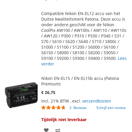
TOE
OM
Compatible Nikon EN-EL12 accu van het
AAN
TE
Duitse kwaliteitsmerk Patona. Deze accu is
onder andere geschikt voor de Nikon
VERLANGLIJST
VERGELIJKEN
CoolPix AW100 / AW100s / AW110 / AW110s
/ AW120 / P300 / P310 / P330 / P340 / S31 /
S70 / S610 / S620 / S640 / S710 / S800c /
S1000 / S1100 / S1200 / S6000 / S6100 /
S6150 / S8000 / S8100 / S8200 / S9050 /
S9100 / S9200 / S9300 / S9400 / S9500.
Lees
verder
Nikon EN-EL15 / EN-EL15b accu (Patona
Premium)
€ 26,75
Incl. 21% BTW
,
excl.
verzendkosten
Waardering:
2
Reviews
Schrijf een review
90
100
% of
Tijdelijk niet leverbaar
VOEG
TOEVOEGEN