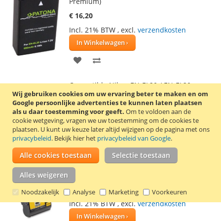
Premium)
€ 16,20
Incl. 21% BTW
,
excl.
verzendkosten
In Winkelwagen
VOEG
TOEVOEGEN
TOE
OM
Compatible Nikon EN-EL20 / EN-EL20a accu
AAN
TE
Wij gebruiken cookies om uw ervaring beter te maken en om
van het Duitse kwaliteitsmerk Patona. Deze
Google persoonlijke advertenties te kunnen laten plaatsen
accu is onder andere geschikt voor de
VERLANGLIJST
VERGELIJKEN
als u daar toestemming voor geeft.
Om te voldoen aan de
Nikon 1 J1, 1 J2, 1 J3, 1 S1, 1 V3 en
cookie wetgeving, vragen we uw toestemming om de cookies te
Blackmagic Pocket Cinema camera. De
plaatsen.
U kunt uw keuze later altijd wijzigen op de pagina met ons
Premium accu heeft een hogere capaciteit
privacybeleid
. Bekijk hier het
privacybeleid van Google
.
dan de standaard Patona accu: 850 mAh /
6,1 Wh.
Lees verder
Alle cookies toestaan
Selectie toestaan
Alles weigeren
Nikon EN-EL15 accu (Patona)
€ 22,30
Noodzakelijk
Analyse
Marketing
Voorkeuren
Incl. 21% BTW
,
excl.
verzendkosten
In Winkelwagen