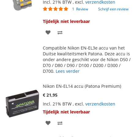
Incl. 21% BTW
,
excl.
verzendkosten
Waardering:
1
Review
Schrijf een review
100
100
% of
Tijdelijk niet leverbaar
VOEG
TOEVOEGEN
TOE
OM
Compatible Nikon EN-EL3e accu van het
AAN
TE
Duitse kwaliteitsmerk Patona. Deze accu is
onder andere geschikt voor de Nikon D50 /
VERLANGLIJST
VERGELIJKEN
D70 / D80 / D90 / D100 / D200 / D300 /
D700.
Lees verder
Nikon EN-EL14 accu (Patona Premium)
€ 21,95
Incl. 21% BTW
,
excl.
verzendkosten
Tijdelijk niet leverbaar
VOEG
TOEVOEGEN
TOE
OM