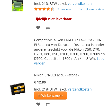
Incl. 21% BTW
,
excl.
verzendkosten
Waardering:
2
Reviews
Schrijf een review
85
100
% of
Tijdelijk niet leverbaar
VOEG
TOEVOEGEN
TOE
OM
Compatible Nikon EN-EL3 / EN-EL3a / EN-
AAN
TE
EL3e accu van Duracell. Deze accu is onder
andere geschikt voor de Nikon D50, D70,
VERLANGLIJST
VERGELIJKEN
D70s, D80, D90, D100, D200, D300, D300s en
D700. Capaciteit: 1600 mAh / 11,8 Wh.
Lees
verder
Nikon EN-EL3 accu (Patona)
€ 12,80
Incl. 21% BTW
,
excl.
verzendkosten
In Winkelwagen
VOEG
TOEVOEGEN