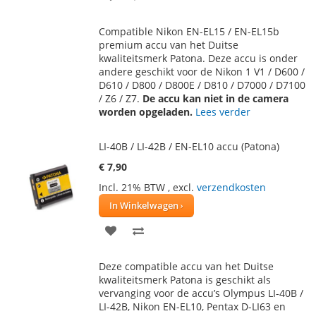
TOE
OM
Compatible Nikon EN-EL15 / EN-EL15b
AAN
TE
premium accu van het Duitse
kwaliteitsmerk Patona. Deze accu is onder
VERLANGLIJST
VERGELIJKEN
andere geschikt voor de Nikon 1 V1 / D600 /
D610 / D800 / D800E / D810 / D7000 / D7100
/ Z6 / Z7.
De accu kan niet in de camera
worden opgeladen.
Lees verder
LI-40B / LI-42B / EN-EL10 accu (Patona)
€ 7,90
Incl. 21% BTW
,
excl.
verzendkosten
In Winkelwagen
VOEG
TOEVOEGEN
TOE
OM
Deze compatible accu van het Duitse
AAN
TE
kwaliteitsmerk Patona is geschikt als
vervanging voor de accu’s Olympus LI-40B /
VERLANGLIJST
VERGELIJKEN
LI-42B, Nikon EN-EL10, Pentax D-LI63 en