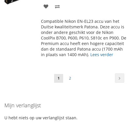
VOEG
TOEVOEGEN
TOE
OM
Compatible Nikon EN-EL23 accu van het
AAN
TE
Duitse kwaliteitsmerk Patona. Deze accu is
onder andere geschikt voor de Nikon
VERLANGLIJST
VERGELIJKEN
CoolPix B700, P600, P610, S810c en P900. De
Premium accu heeft een hogere capaciteit
dan de standaard Patona accu (1700 mAh
in plaats van 1400 mAh).
Lees verder
Pagina
Pagin
Volge
U
Pagina
1
2
lees
momenteel
Mijn verlanglijst
pagina
U hebt niets op uw verlanglijst staan.