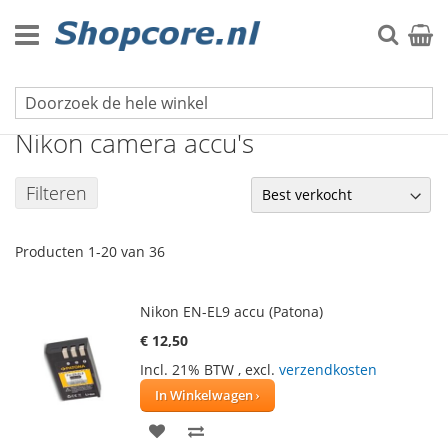
Ga
naar
Zoek
Winke
de
inhoud
Foto- en videocamera accu's
Nikon camera accu's
Filteren
Producten
1
-
20
van
36
Nikon EN-EL9 accu (Patona)
€ 12,50
Incl. 21% BTW
,
excl.
verzendkosten
In Winkelwagen
VOEG
TOEVOEGEN