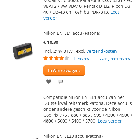
Kodak KLIC-5000, Panasonic CGA-S301 / VQ-
VBA12 / VW-VBA10, Pentax D-LI2, Ricoh DB-
40 / DB-43 en Toshiba PDR-BT3.
Lees
verder
Nikon EN-EL1 accu (Patona)
€ 10,30
Incl. 21% BTW
,
excl.
verzendkosten
Waardering:
1
Review
Schrijf een review
80
100
% of
In Winkelwagen
VOEG
TOEVOEGEN
TOE
OM
Compatible Nikon EN-EL1 accu van het
AAN
TE
Duitse kwaliteitsmerk Patona. Deze accu is
onder andere geschikt voor de Nikon
VERLANGLIJST
VERGELIJKEN
CoolPix 775 / 880 / 885 / 995 / 4300 / 4500 /
4800 / 5000 / 5400 / 5700.
Lees verder
Nikon EN-EL23 accu (Patona)