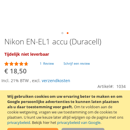
Nikon EN-EL1 accu (Duracell)
Ga
naar
het
Tijdelijk niet leverbaar
begin
Waardering:
van
1
Review
Schrijf een review
90
100
% of
de
€ 18,50
afbeeldingen-
gallerij
Incl. 21% BTW
,
excl.
verzendkosten
Artikel
1034
Wij gebruiken cookies om uw ervaring beter te maken en om
Google persoonlijke advertenties te kunnen laten plaatsen
VOEG TOE AAN VERLANGLIJST
als u daar toestemming voor geeft.
Om te voldoen aan de
cookie wetgeving, vragen we uw toestemming om de cookies te
TOEVOEGEN OM TE VERGELIJKEN
plaatsen.
U kunt uw keuze later altijd wijzigen op de pagina met ons
privacybeleid
. Bekijk hier het
privacybeleid van Google
.
Compatible Nikon EN-EL1 accu van Duracell. Deze accu is