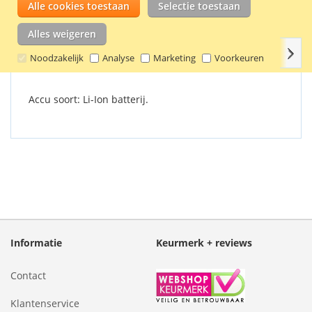
onder andere geschikt voor de Nikon CoolPix 885, 995, 4500,
Alle cookies toestaan
Selectie toestaan
5000, 5400 en 5700. Capaciteit: 800 mAh / 5,9 Wh.
Alles weigeren
Volg
Details
Productkenmerken
Reviews
1
Gerel
Noodzakelijk
Analyse
Marketing
Voorkeuren
Accu soort: Li-Ion batterij.
Informatie
Keurmerk + reviews
Contact
Klantenservice