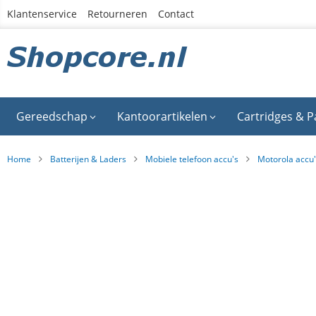
Ga
Klantenservice
Retourneren
Contact
naar
de
inhoud
Gereedschap
Kantoorartikelen
Cartridges & P
Home
Batterijen & Laders
Mobiele telefoon accu's
Motorola accu
Ga
naar
het
einde
van
de
afbeeldingen-
gallerij