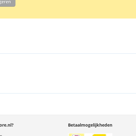
igeren
re.nl?
Betaalmogelijkheden