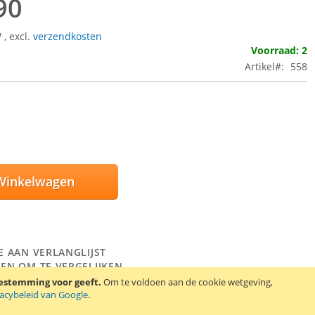
90
W
,
excl.
verzendkosten
Voorraad: 2
Artikel
558
Winkelwagen
E AAN VERLANGLIJST
EN OM TE VERGELIJKEN
oestemming voor geeft.
Om te voldoen aan de cookie wetgeving,
orola accu BH5X. Deze accu is onder andere geschikt voor de
vacybeleid van Google
.
d X2 en Droid X.