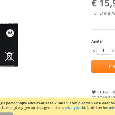
€ 15,
Incl. 21% BT
Aantal
In 
VOEG TO
TOEVOEG
le persoonlijke advertenties te kunnen laten plaatsen als u daar t
Originele Mot
later altijd wijzigen op de pagina met ons
privacybeleid
. Bekijk hier het
pri
Motorola Droi