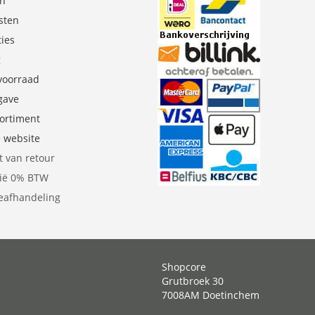
en
sten
ties
g
 voorraad
gave
sortiment
e website
t van retour
gië 0% BTW
eafhandeling
Shopcore
Grutbroek 30
7008AM Doetinchem