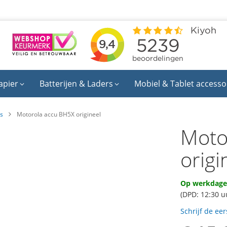
apier
Batterijen & Laders
Mobiel & Tablet accesso
's
Motorola accu BH5X origineel
Moto
origi
Op werkdagen
(DPD: 12:30 u
Schrijf de ee