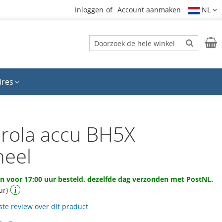
Inloggen
Account aanmaken
NL
Zoek
Wink
Zoek
ires
rola accu BH5X
neel
 voor 17:00 uur besteld, dezelfde dag verzonden met PostNL.
ur)
rste review over dit product