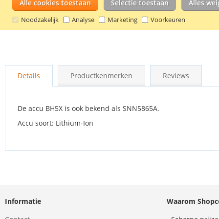
Alle cookies toestaan
Selectie toestaan
Alles we
Noodzakelijk
Analyse
Marketing
Voorkeuren
Ga
naar
Details
Productkenmerken
Reviews
het
begin
van
de
De accu BH5X is ook bekend als SNN5865A.
afbeeldingen-
Accu soort: Lithium-Ion
gallerij
Informatie
Waarom Shopco