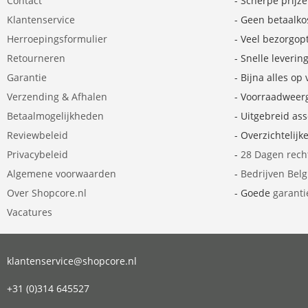
Contact
- Scherpe prijz
Klantenservice
- Geen betaalko
Herroepingsformulier
- Veel bezorgop
Retourneren
- Snelle leverin
Garantie
- Bijna alles op
Verzending & Afhalen
- Voorraadweer
Betaalmogelijkheden
- Uitgebreid as
Reviewbeleid
- Overzichtelijk
Privacybeleid
-
28 Dagen rech
Algemene voorwaarden
-
Bedrijven Bel
Over Shopcore.nl
- Goede
garanti
Vacatures
klantenservice@shopcore.nl
+31 (0)314 645527