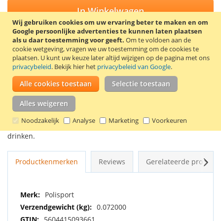
In Winkelwagen
Wij gebruiken cookies om uw ervaring beter te maken en om
Google persoonlijke advertenties te kunnen laten plaatsen
als u daar toestemming voor geeft.
Om te voldoen aan de
cookie wetgeving, vragen we uw toestemming om de cookies te
plaatsen.
U kunt uw keuze later altijd wijzigen op de pagina met ons
VOEG TOE AAN VERLANGLIJST
privacybeleid
. Bekijk hier het
privacybeleid van Google
.
TOEVOEGEN OM TE VERGELIJKEN
Alle cookies toestaan
Selectie toestaan
Deze zwarte bidon heeft een inhoud van 600 ml. Door zijn
Alles weigeren
grote opening kan de fles makkelijk worden bijgevuld en
worden schoongemaakt. Deze bidon is gemaakt van zacht
Noodzakelijk
Analyse
Marketing
Voorkeuren
plastic, hierdoor is er niet veel knijpkracht nodig bij het
drinken.
Volg
Productkenmerken
Reviews
Gerelateerde product
Meer
Polisport
informatie
0.072000
5604415093661