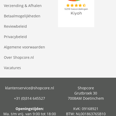
Verzending & Afhalen
Betaalmogelijkheden
Reviewbeleid
Privacybeleid
Algemene voorwaarden
Over Shopcore.nl
Vacatures
klantenservice@shopcore.nl
Shopcore
Grutbroek 30
+31 (0)314 645527
7008AM Doetinchem
Openingstijden:
KvK: 09168921
Ma. t/m vrij. van 9:00 tot 18:00
BTW: NL001863765B10