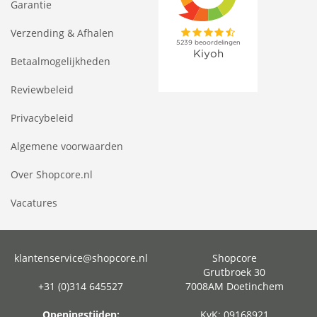
Garantie
Verzending & Afhalen
Betaalmogelijkheden
Reviewbeleid
Privacybeleid
Algemene voorwaarden
Over Shopcore.nl
Vacatures
klantenservice@shopcore.nl
Shopcore
Grutbroek 30
+31 (0)314 645527
7008AM Doetinchem
Openingstijden:
KvK: 09168921