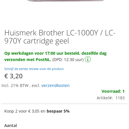
Huismerk Brother LC-1000Y / LC-
Ga
naar
970Y cartridge geel
het
begin
Op werkdagen voor 17:00 uur besteld, dezelfde dag
van
verzonden met PostNL.
(DPD: 12:30 uur)
de
afbeeldingen-
Schrijf de eerste review over dit product
gallerij
€ 3,20
Incl. 21% BTW
,
excl.
verzendkosten
Voorraad: 1
Artikel
1183
Koop 2 voor
€ 3,05
en
bespaar
5
%
Aantal