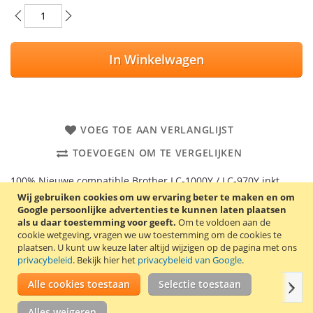
In Winkelwagen
VOEG TOE AAN VERLANGLIJST
TOEVOEGEN OM TE VERGELIJKEN
100% Nieuwe compatible Brother LC-1000Y / LC-970Y inkt
cartridge. Inhoud: 30 ml. Kleur: geel. Deze cartridge is ook
Wij gebruiken cookies om uw ervaring beter te maken en om
geschikt als vervanging voor de cartridges LC-37Y, LC-51Y en
Google persoonlijke advertenties te kunnen laten plaatsen
als u daar toestemming voor geeft.
Om te voldoen aan de
LC-57Y.
cookie wetgeving, vragen we uw toestemming om de cookies te
plaatsen.
U kunt uw keuze later altijd wijzigen op de pagina met ons
Goede kwaliteit en 2 jaar garantie!
privacybeleid
. Bekijk hier het
privacybeleid van Google
.
Alle cookies toestaan
Selectie toestaan
Volg
Details
Productkenmerken
Reviews
Gerelate
Alles weigeren