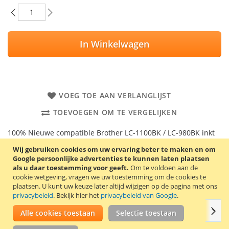
In Winkelwagen
VOEG TOE AAN VERLANGLIJST
TOEVOEGEN OM TE VERGELIJKEN
100% Nieuwe compatible Brother LC-1100BK / LC-980BK inkt
cartridge. Inhoud: 16 ml. Kleur: zwart. Deze cartridge is ook
Wij gebruiken cookies om uw ervaring beter te maken en om
geschikt als vervanging voor de cartridges LC-38BK, LC-61BK,
Google persoonlijke advertenties te kunnen laten plaatsen
LC-65BK en LC-67BK.
als u daar toestemming voor geeft.
Om te voldoen aan de
cookie wetgeving, vragen we uw toestemming om de cookies te
Goede kwaliteit en 2 jaar garantie!
plaatsen.
U kunt uw keuze later altijd wijzigen op de pagina met ons
privacybeleid
. Bekijk hier het
privacybeleid van Google
.
Volg
Details
Productkenmerken
Reviews
1
Gerel
Alle cookies toestaan
Selectie toestaan