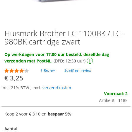
Huismerk Brother LC-1100BK / LC-
Ga
naar
980BK cartridge zwart
het
begin
Op werkdagen voor 17:00 uur besteld, dezelfde dag
van
verzonden met PostNL.
(DPD: 12:30 uur)
de
afbeeldingen-
Waardering:
1
Review
Schrijf een review
gallerij
80
100
% of
€ 3,25
Incl. 21% BTW
,
excl.
verzendkosten
Voorraad: 2
Artikel
1185
Koop 2 voor
€ 3,10
en
bespaar
5
%
Aantal