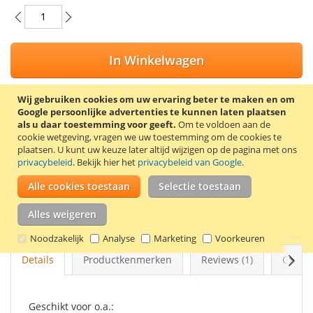
In Winkelwagen
Wij gebruiken cookies om uw ervaring beter te maken en om
Google persoonlijke advertenties te kunnen laten plaatsen
als u daar toestemming voor geeft.
Om te voldoen aan de
VOEG TOE AAN VERLANGLIJST
cookie wetgeving, vragen we uw toestemming om de cookies te
plaatsen.
U kunt uw keuze later altijd wijzigen op de pagina met ons
TOEVOEGEN OM TE VERGELIJKEN
privacybeleid
. Bekijk hier het
privacybeleid van Google
.
100% Nieuwe compatible Brother LC-1240Y inkt cartridge.
Alle cookies toestaan
Selectie toestaan
Inhoud: 10 ml. Kleur: geel.
Alles weigeren
Goede kwaliteit en 2 jaar garantie!
Noodzakelijk
Analyse
Marketing
Voorkeuren
Volg
Details
Productkenmerken
Reviews
1
Gerel
Geschikt voor o.a.: