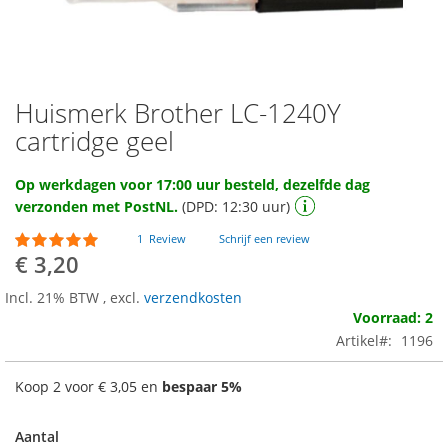
Huismerk Brother LC-1240Y
Ga
naar
cartridge geel
het
begin
Op werkdagen voor 17:00 uur besteld, dezelfde dag
van
verzonden met PostNL.
(DPD: 12:30 uur)
de
afbeeldingen-
Waardering:
1
Review
Schrijf een review
gallerij
100
100
% of
€ 3,20
Incl. 21% BTW
,
excl.
verzendkosten
Voorraad: 2
Artikel
1196
Koop 2 voor
€ 3,05
en
bespaar
5
%
Aantal