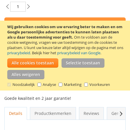
In Winkelwagen
Wij gebruiken cookies om uw ervaring beter te maken en om
Google persoonlijke advertenties te kunnen laten plaatsen
als u daar toestemming voor geeft.
Om te voldoen aan de
cookie wetgeving, vragen we uw toestemming om de cookies te
plaatsen.
U kunt uw keuze later altijd wijzigen op de pagina met ons
privacybeleid
. Bekijk hier het
privacybeleid van Google
.
VOEG TOE AAN VERLANGLIJST
Alle cookies toestaan
Selectie toestaan
TOEVOEGEN OM TE VERGELIJKEN
Alles weigeren
100% Nieuwe compatible Brother LC-1280XLC inkt cartridge.
Inhoud: 13,5 ml. Kleur: cyaan. Deze cartridge is ook geschikt
Noodzakelijk
Analyse
Marketing
Voorkeuren
als vervanging voor de cartridges LC-77C en LC-79C.
Goede kwaliteit en 2 jaar garantie!
Volg
Details
Productkenmerken
Reviews
Gerelate