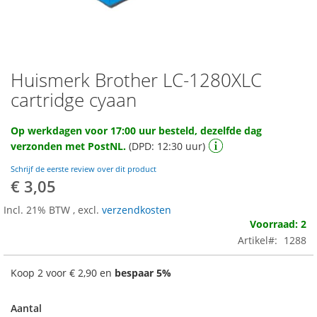
Huismerk Brother LC-1280XLC
Ga
naar
cartridge cyaan
het
begin
Op werkdagen voor 17:00 uur besteld, dezelfde dag
van
verzonden met PostNL.
(DPD: 12:30 uur)
de
afbeeldingen-
Schrijf de eerste review over dit product
gallerij
€ 3,05
Incl. 21% BTW
,
excl.
verzendkosten
Voorraad: 2
Artikel
1288
Koop 2 voor
€ 2,90
en
bespaar
5
%
Aantal