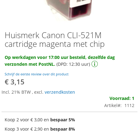
Huismerk Canon CLI-521M
Ga
naar
cartridge magenta met chip
het
begin
Op werkdagen voor 17:00 uur besteld, dezelfde dag
van
verzonden met PostNL.
(DPD: 12:30 uur)
de
afbeeldingen-
Schrijf de eerste review over dit product
gallerij
€ 3,15
Incl. 21% BTW
,
excl.
verzendkosten
Voorraad: 1
Artikel
1112
Koop 2 voor
€ 3,00
en
bespaar
5
%
Koop 3 voor
€ 2,90
en
bespaar
8
%