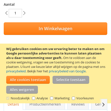
Aantal
In Winkelwagen
Wij gebruiken cookies om uw ervaring beter te maken en om
Google persoonlijke advertenties te kunnen laten plaatsen
VOEG TOE AAN VERLANGLIJST
als u daar toestemming voor geeft.
Om te voldoen aan de
TOEVOEGEN OM TE VERGELIJKEN
cookie wetgeving, vragen we uw toestemming om de cookies te
plaatsen.
U kunt uw keuze later altijd wijzigen op de pagina met ons
privacybeleid
. Bekijk hier het
privacybeleid van Google
.
100% Nieuwe compatible Canon CLI-521M inkt cartridge (11
ml). Kleur: magenta. Deze cartridge bevat al een chip, dus de
Alle cookies toestaan
Selectie toestaan
chip hoeft niet overgezet te worden.
Alles weigeren
Goede kwaliteit en 2 jaar garantie!
Noodzakelijk
Analyse
Marketing
Voorkeuren
Volg
Details
Productkenmerken
Reviews
Gerelate