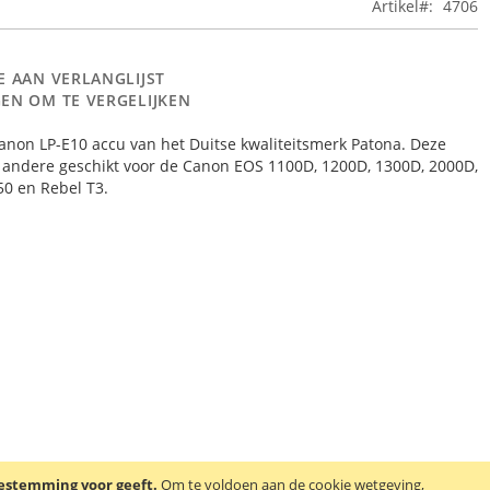
Artikel
4706
E AAN VERLANGLIJST
EN OM TE VERGELIJKEN
non LP-E10 accu van het Duitse kwaliteitsmerk Patona. Deze
r andere geschikt voor de Canon EOS 1100D, 1200D, 1300D, 2000D,
50 en Rebel T3.
oestemming voor geeft.
Om te voldoen aan de cookie wetgeving,