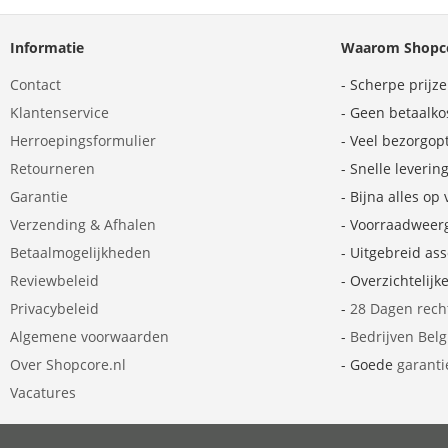
Informatie
Waarom Shopco
Contact
- Scherpe prijz
Klantenservice
- Geen betaalko
Herroepingsformulier
- Veel bezorgop
Retourneren
- Snelle leverin
Garantie
- Bijna alles op
Verzending & Afhalen
- Voorraadweer
Betaalmogelijkheden
- Uitgebreid as
Reviewbeleid
- Overzichtelijk
Privacybeleid
-
28 Dagen rech
Algemene voorwaarden
-
Bedrijven Bel
Over Shopcore.nl
- Goede
garanti
Vacatures