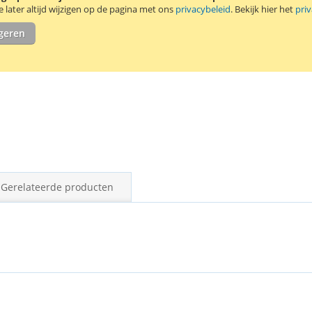
later altijd wijzigen op de pagina met ons
privacybeleid
. Bekijk hier het
pri
igeren
Gerelateerde producten