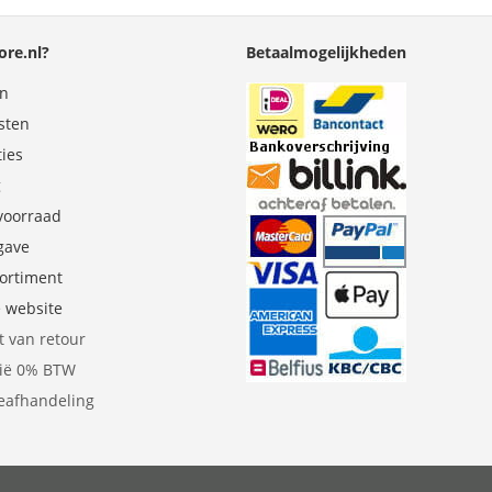
re.nl?
Betaalmogelijkheden
en
sten
ties
g
 voorraad
gave
sortiment
e website
t van retour
gië 0% BTW
eafhandeling