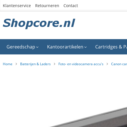
Ga
Klantenservice
Retourneren
Contact
naar
de
inhoud
Gereedschap
Kantoorartikelen
Cartridges & P
Home
Batterijen & Laders
Foto- en videocamera accu's
Canon ca
Ga
naar
het
einde
van
de
afbeeldingen-
gallerij