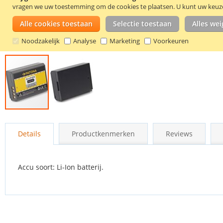
vragen we uw toestemming om de cookies te plaatsen.
U kunt uw keuze 
Alle cookies toestaan
Selectie toestaan
Alles we
Noodzakelijk
Analyse
Marketing
Voorkeuren
Ga
naar
Details
Productkenmerken
Reviews
het
begin
van
de
Accu soort: Li-Ion batterij.
afbeeldingen-
gallerij