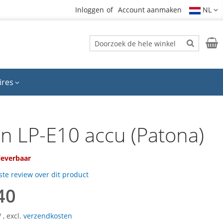
Inloggen
Account aanmaken
NL
Zoek
Wink
Zoek
ires
n LP-E10 accu (Patona)
 leverbaar
rste review over dit product
40
W
,
excl.
verzendkosten