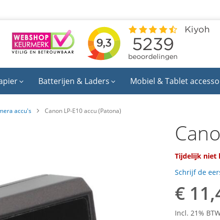
apier
Batterijen & Laders
Mobiel & Tablet accesso
mera accu's
Canon LP-E10 accu (Patona)
Cano
Tijdelijk niet
Schrijf de ee
€ 11,
Incl. 21% BT