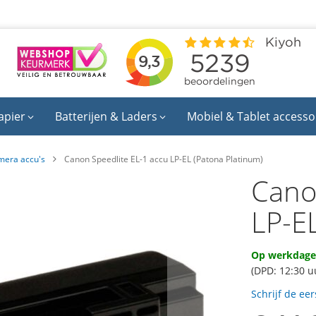
apier
Batterijen & Laders
Mobiel & Tablet accesso
mera accu's
Canon Speedlite EL-1 accu LP-EL (Patona Platinum)
Cano
LP-E
Op werkdagen
(DPD: 12:30 u
Schrijf de ee