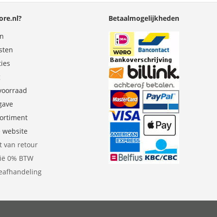
re.nl?
Betaalmogelijkheden
en
sten
ties
g
 voorraad
gave
sortiment
e website
t van retour
gië 0% BTW
eafhandeling