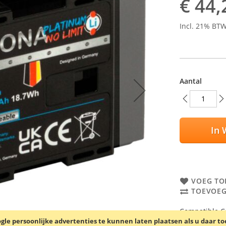
€ 44,
Incl. 21% BT
Aantal
In 
VOEG TO
TOEVOEG
Compatible Ca
le persoonlijke advertenties te kunnen laten plaatsen als u daar t
accu is gesch