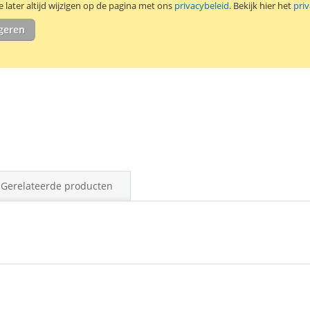
later altijd wijzigen op de pagina met ons
privacybeleid
. Bekijk hier het
pri
18,7 Wh.
igeren
Gerelateerde producten