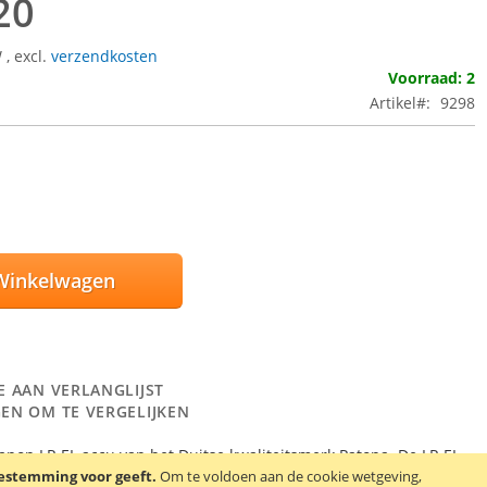
20
W
,
excl.
verzendkosten
Voorraad: 2
Artikel
9298
Winkelwagen
E AAN VERLANGLIJST
EN OM TE VERGELIJKEN
non LP-EL accu van het Duitse kwaliteitsmerk Patona. De LP-EL
oestemming voor geeft.
ikt voor de Canon Speedlite EL-1 flitser. Capaciteit: 2600 mAh /
Om te voldoen aan de cookie wetgeving,