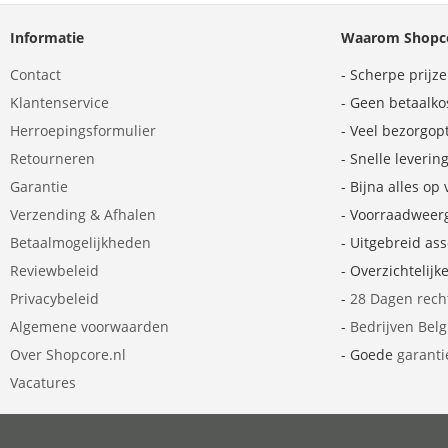
Informatie
Waarom Shopco
Contact
- Scherpe prijz
Klantenservice
- Geen betaalko
Herroepingsformulier
- Veel bezorgop
Retourneren
- Snelle leverin
Garantie
- Bijna alles op
Verzending & Afhalen
- Voorraadweer
Betaalmogelijkheden
- Uitgebreid as
Reviewbeleid
- Overzichtelijk
Privacybeleid
-
28 Dagen rech
Algemene voorwaarden
-
Bedrijven Bel
Over Shopcore.nl
- Goede
garanti
Vacatures