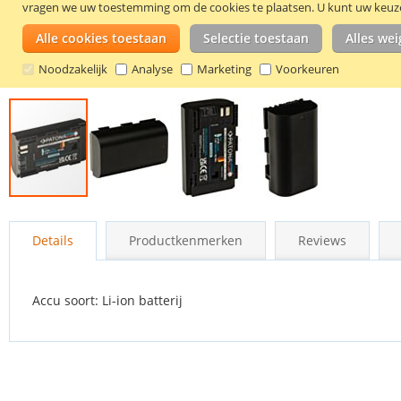
vragen we uw toestemming om de cookies te plaatsen.
U kunt uw keuze 
Alle cookies toestaan
Selectie toestaan
Alles we
Noodzakelijk
Analyse
Marketing
Voorkeuren
Ga
naar
Details
Productkenmerken
Reviews
het
begin
van
de
Accu soort: Li-ion batterij
afbeeldingen-
gallerij