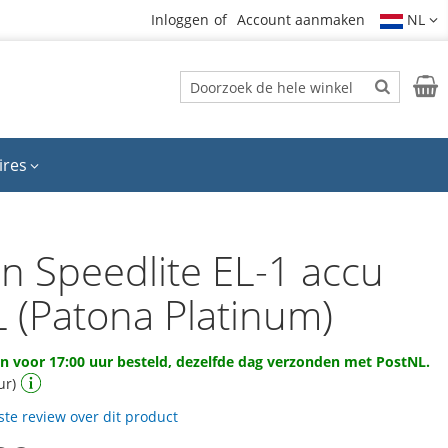
Inloggen
Account aanmaken
NL
Zoek
Wink
Zoek
ires
n Speedlite EL-1 accu
L (Patona Platinum)
 voor 17:00 uur besteld, dezelfde dag verzonden met PostNL.
ur)
rste review over dit product