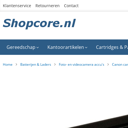
Ga
Klantenservice
Retourneren
Contact
naar
de
inhoud
Gereedschap
Kantoorartikelen
Cartridges & P
Home
Batterijen & Laders
Foto- en videocamera accu's
Canon ca
Ga
naar
het
einde
van
de
afbeeldingen-
gallerij