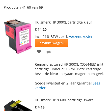
Producten
41
-
60
van
69
Huismerk HP 300XL cartridge kleur
€ 14,20
Incl. 21% BTW
,
excl.
verzendkosten
In Winkelwagen
VOEG
TOEVOEGEN
TOE
OM
Remanufactured HP 300XL (CC644EE) inkt
AAN
TE
cartridge. Inhoud: 18 ml. Deze cartridge
bevat de kleuren cyaan, magenta en geel.
VERLANGLIJST
VERGELIJKEN
Goede kwaliteit en 2 jaar garantie!
Lees
verder
Huismerk HP 934XL cartridge zwart
€ 4,15