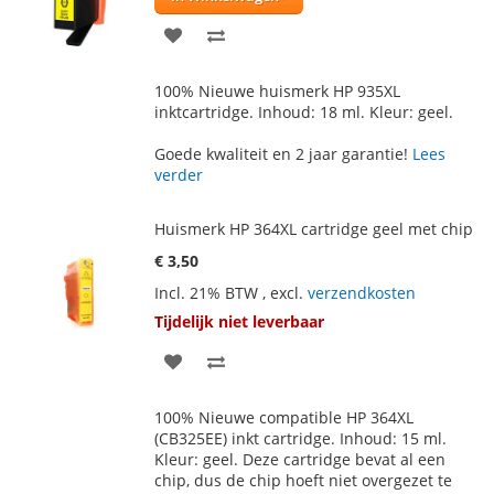
VOEG
TOEVOEGEN
TOE
OM
100% Nieuwe huismerk HP 935XL
AAN
TE
inktcartridge. Inhoud: 18 ml. Kleur: geel.
VERLANGLIJST
VERGELIJKEN
Goede kwaliteit en 2 jaar garantie!
Lees
verder
Huismerk HP 364XL cartridge geel met chip
€ 3,50
Incl. 21% BTW
,
excl.
verzendkosten
Tijdelijk niet leverbaar
VOEG
TOEVOEGEN
TOE
OM
100% Nieuwe compatible HP 364XL
AAN
TE
(CB325EE) inkt cartridge. Inhoud: 15 ml.
Kleur: geel. Deze cartridge bevat al een
VERLANGLIJST
VERGELIJKEN
chip, dus de chip hoeft niet overgezet te