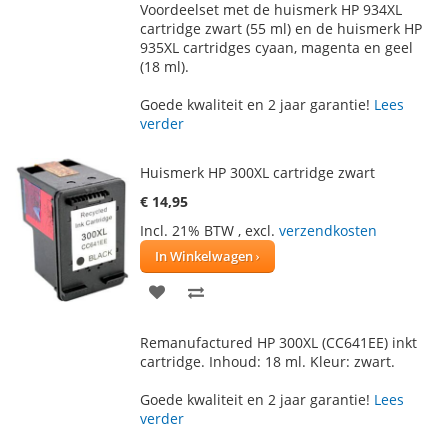
Voordeelset met de huismerk HP 934XL
AAN
TE
cartridge zwart (55 ml) en de huismerk HP
935XL cartridges cyaan, magenta en geel
VERLANGLIJST
VERGELIJKEN
(18 ml).
Goede kwaliteit en 2 jaar garantie!
Lees
verder
Huismerk HP 300XL cartridge zwart
€ 14,95
Incl. 21% BTW
,
excl.
verzendkosten
In Winkelwagen
VOEG
TOEVOEGEN
TOE
OM
Remanufactured HP 300XL (CC641EE) inkt
AAN
TE
cartridge. Inhoud: 18 ml. Kleur: zwart.
VERLANGLIJST
VERGELIJKEN
Goede kwaliteit en 2 jaar garantie!
Lees
verder