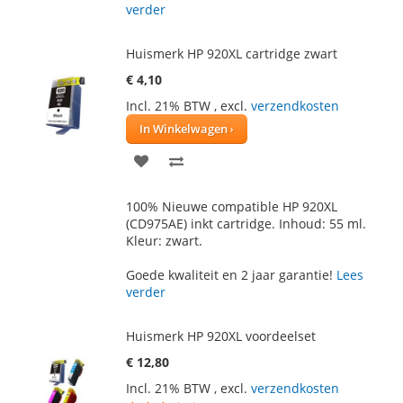
verder
Huismerk HP 920XL cartridge zwart
€ 4,10
Incl. 21% BTW
,
excl.
verzendkosten
In Winkelwagen
VOEG
TOEVOEGEN
TOE
OM
100% Nieuwe compatible HP 920XL
AAN
TE
(CD975AE) inkt cartridge. Inhoud: 55 ml.
Kleur: zwart.
VERLANGLIJST
VERGELIJKEN
Goede kwaliteit en 2 jaar garantie!
Lees
verder
Huismerk HP 920XL voordeelset
€ 12,80
Incl. 21% BTW
,
excl.
verzendkosten