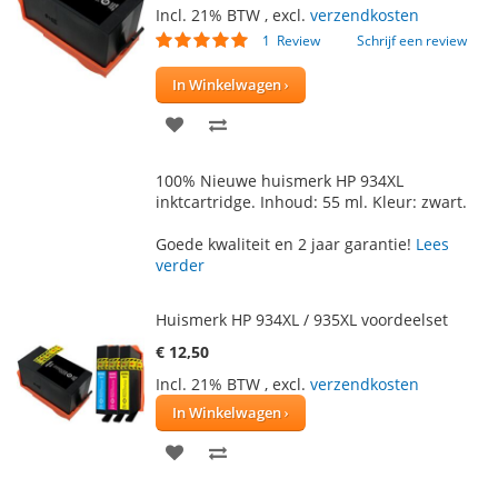
Incl. 21% BTW
,
excl.
verzendkosten
Waardering:
1
Review
Schrijf een review
100
100
% of
In Winkelwagen
VOEG
TOEVOEGEN
TOE
OM
100% Nieuwe huismerk HP 934XL
AAN
TE
inktcartridge. Inhoud: 55 ml. Kleur: zwart.
VERLANGLIJST
VERGELIJKEN
Goede kwaliteit en 2 jaar garantie!
Lees
verder
Huismerk HP 934XL / 935XL voordeelset
€ 12,50
Incl. 21% BTW
,
excl.
verzendkosten
In Winkelwagen
VOEG
TOEVOEGEN
TOE
OM