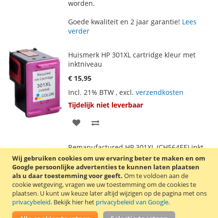
worden.
Goede kwaliteit en 2 jaar garantie!
Lees
verder
Huismerk HP 301XL cartridge kleur met
inktniveau
€ 15,95
Incl. 21% BTW
,
excl.
verzendkosten
Tijdelijk niet leverbaar
VOEG
TOEVOEGEN
TOE
OM
Remanufactured HP 301XL (CH564EE) inkt
AAN
TE
cartridge met inktniveau weergave. Inhoud:
Wij gebruiken cookies om uw ervaring beter te maken en om
18 ml. Deze cartridge bevat de kleuren
Google persoonlijke advertenties te kunnen laten plaatsen
VERLANGLIJST
VERGELIJKEN
cyaan, magenta en geel.
als u daar toestemming voor geeft.
Om te voldoen aan de
cookie wetgeving, vragen we uw toestemming om de cookies te
plaatsen.
U kunt uw keuze later altijd wijzigen op de pagina met ons
Niet geschikt voor HP ENVY en HP
privacybeleid
. Bekijk hier het
privacybeleid van Google
.
Officejet!