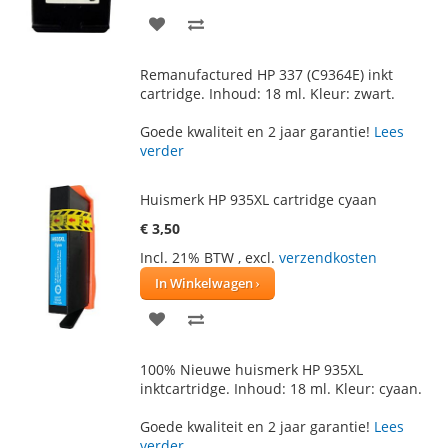
VOEG
TOEVOEGEN
TOE
OM
Remanufactured HP 337 (C9364E) inkt
AAN
TE
cartridge. Inhoud: 18 ml. Kleur: zwart.
VERLANGLIJST
VERGELIJKEN
Goede kwaliteit en 2 jaar garantie!
Lees
verder
Huismerk HP 935XL cartridge cyaan
€ 3,50
Incl. 21% BTW
,
excl.
verzendkosten
In Winkelwagen
VOEG
TOEVOEGEN
TOE
OM
100% Nieuwe huismerk HP 935XL
AAN
TE
inktcartridge. Inhoud: 18 ml. Kleur: cyaan.
VERLANGLIJST
VERGELIJKEN
Goede kwaliteit en 2 jaar garantie!
Lees
verder