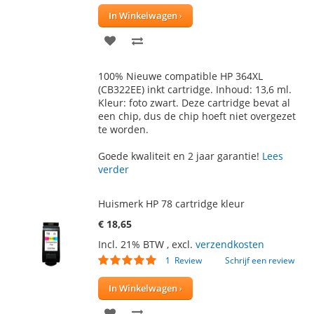
In Winkelwagen
VOEG
TOEVOEGEN
TOE
OM
100% Nieuwe compatible HP 364XL
AAN
TE
(CB322EE) inkt cartridge. Inhoud: 13,6 ml.
Kleur: foto zwart. Deze cartridge bevat al
VERLANGLIJST
VERGELIJKEN
een chip, dus de chip hoeft niet overgezet
te worden.
Goede kwaliteit en 2 jaar garantie!
Lees
verder
Huismerk HP 78 cartridge kleur
€ 18,65
Incl. 21% BTW
,
excl.
verzendkosten
Waardering:
1
Review
Schrijf een review
100
100
% of
In Winkelwagen
VOEG
TOEVOEGEN