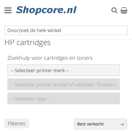
Ga
naar
Zoek
Winke
de
inhoud
Inkt cartridges
HP cartridges
Zoekhulp voor cartridges en toners
Filteren