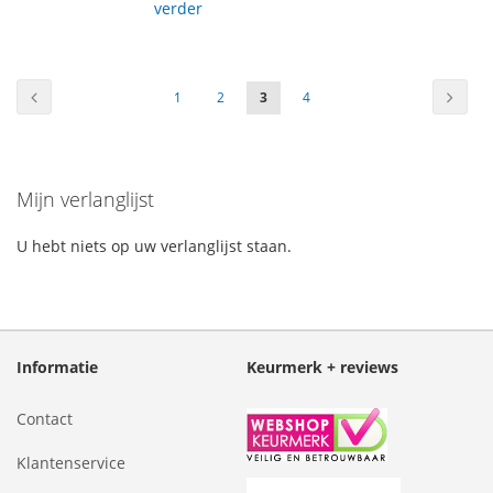
verder
Pagina
Pagina
Vorige
Pagin
Volge
Pagina
Pagina
U
Pagina
1
2
3
4
lees
momenteel
Mijn verlanglijst
pagina
U hebt niets op uw verlanglijst staan.
Informatie
Keurmerk + reviews
Contact
Klantenservice