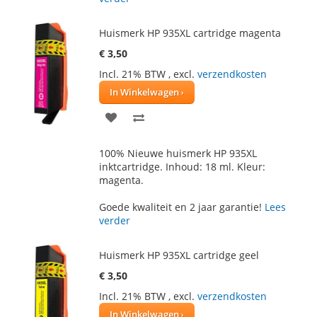
Huismerk HP 935XL cartridge magenta
€ 3,50
Incl. 21% BTW
,
excl.
verzendkosten
In Winkelwagen
VOEG
TOEVOEGEN
TOE
OM
100% Nieuwe huismerk HP 935XL
AAN
TE
inktcartridge. Inhoud: 18 ml. Kleur:
magenta.
VERLANGLIJST
VERGELIJKEN
Goede kwaliteit en 2 jaar garantie!
Lees
verder
Huismerk HP 935XL cartridge geel
€ 3,50
Incl. 21% BTW
,
excl.
verzendkosten
In Winkelwagen