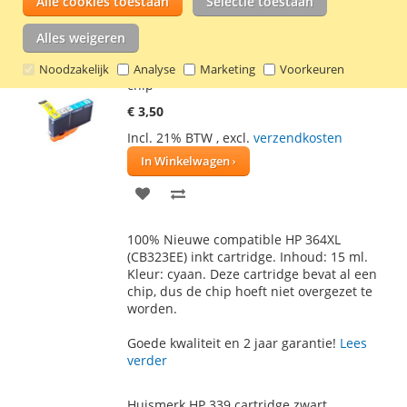
Alle cookies toestaan
Selectie toestaan
Goede kwaliteit en 2 jaar garantie!
Lees
verder
Alles weigeren
Huismerk HP 364XL cartridge cyaan met
Noodzakelijk
Analyse
Marketing
Voorkeuren
chip
€ 3,50
Incl. 21% BTW
,
excl.
verzendkosten
In Winkelwagen
VOEG
TOEVOEGEN
TOE
OM
100% Nieuwe compatible HP 364XL
AAN
TE
(CB323EE) inkt cartridge. Inhoud: 15 ml.
Kleur: cyaan. Deze cartridge bevat al een
VERLANGLIJST
VERGELIJKEN
chip, dus de chip hoeft niet overgezet te
worden.
Goede kwaliteit en 2 jaar garantie!
Lees
verder
Huismerk HP 339 cartridge zwart