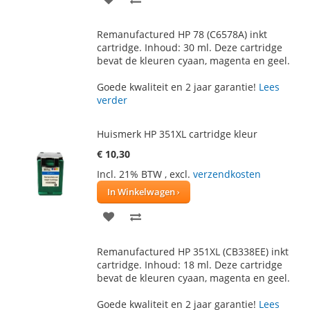
TOE
OM
Remanufactured HP 78 (C6578A) inkt
AAN
TE
cartridge. Inhoud: 30 ml. Deze cartridge
bevat de kleuren cyaan, magenta en geel.
VERLANGLIJST
VERGELIJKEN
Goede kwaliteit en 2 jaar garantie!
Lees
verder
Huismerk HP 351XL cartridge kleur
€ 10,30
Incl. 21% BTW
,
excl.
verzendkosten
In Winkelwagen
VOEG
TOEVOEGEN
TOE
OM
Remanufactured HP 351XL (CB338EE) inkt
AAN
TE
cartridge. Inhoud: 18 ml. Deze cartridge
bevat de kleuren cyaan, magenta en geel.
VERLANGLIJST
VERGELIJKEN
Goede kwaliteit en 2 jaar garantie!
Lees