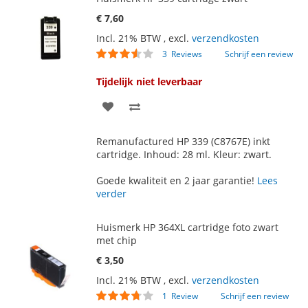
€ 7,60
Incl. 21% BTW
,
excl.
verzendkosten
Waardering:
3
Reviews
Schrijf een review
67
100
% of
Tijdelijk niet leverbaar
VOEG
TOEVOEGEN
TOE
OM
Remanufactured HP 339 (C8767E) inkt
AAN
TE
cartridge. Inhoud: 28 ml. Kleur: zwart.
VERLANGLIJST
VERGELIJKEN
Goede kwaliteit en 2 jaar garantie!
Lees
verder
Huismerk HP 364XL cartridge foto zwart
met chip
€ 3,50
Incl. 21% BTW
,
excl.
verzendkosten
Waardering:
1
Review
Schrijf een review
70
100
% of