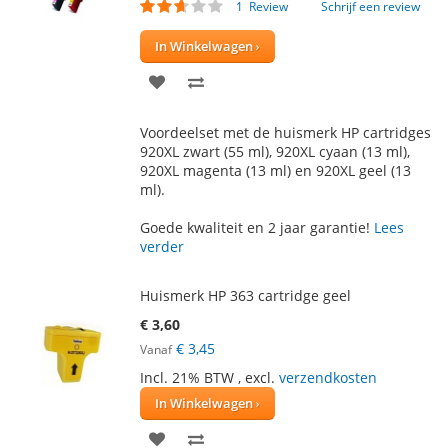
Waardering:
1
Review
Schrijf een review
50
100
% of
In Winkelwagen
VOEG
TOEVOEGEN
TOE
OM
Voordeelset met de huismerk HP cartridges
AAN
TE
920XL zwart (55 ml), 920XL cyaan (13 ml),
920XL magenta (13 ml) en 920XL geel (13
VERLANGLIJST
VERGELIJKEN
ml).
Goede kwaliteit en 2 jaar garantie!
Lees
verder
Huismerk HP 363 cartridge geel
€ 3,60
€ 3,45
Vanaf
Incl. 21% BTW
,
excl.
verzendkosten
In Winkelwagen
VOEG
TOEVOEGEN