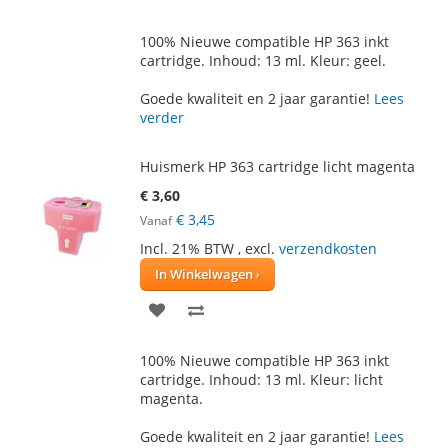
TOE
OM
100% Nieuwe compatible HP 363 inkt
AAN
TE
cartridge. Inhoud: 13 ml. Kleur: geel.
VERLANGLIJST
VERGELIJKEN
Goede kwaliteit en 2 jaar garantie!
Lees
verder
Huismerk HP 363 cartridge licht magenta
€ 3,60
€ 3,45
Vanaf
Incl. 21% BTW
,
excl.
verzendkosten
In Winkelwagen
VOEG
TOEVOEGEN
TOE
OM
100% Nieuwe compatible HP 363 inkt
AAN
TE
cartridge. Inhoud: 13 ml. Kleur: licht
magenta.
VERLANGLIJST
VERGELIJKEN
Goede kwaliteit en 2 jaar garantie!
Lees