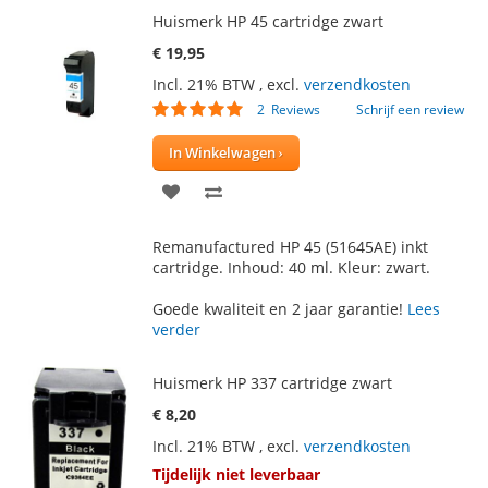
Huismerk HP 45 cartridge zwart
€ 19,95
Incl. 21% BTW
,
excl.
verzendkosten
Waardering:
2
Reviews
Schrijf een review
95
100
% of
In Winkelwagen
VOEG
TOEVOEGEN
TOE
OM
Remanufactured HP 45 (51645AE) inkt
AAN
TE
cartridge. Inhoud: 40 ml. Kleur: zwart.
VERLANGLIJST
VERGELIJKEN
Goede kwaliteit en 2 jaar garantie!
Lees
verder
Huismerk HP 337 cartridge zwart
€ 8,20
Incl. 21% BTW
,
excl.
verzendkosten
Tijdelijk niet leverbaar