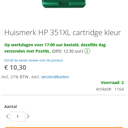
Huismerk HP 351XL cartridge kleur
Ga
naar
het
Op werkdagen voor 17:00 uur besteld, dezelfde dag
begin
verzonden met PostNL.
(DPD: 12:30 uur)
van
de
Schrijf de eerste review over dit product
afbeeldingen-
€ 10,30
gallerij
Incl. 21% BTW
,
excl.
verzendkosten
Voorraad: 2
Artikel
1164
Aantal