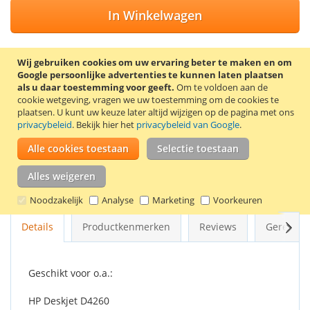
In Winkelwagen
Wij gebruiken cookies om uw ervaring beter te maken en om
Google persoonlijke advertenties te kunnen laten plaatsen
VOEG TOE AAN VERLANGLIJST
als u daar toestemming voor geeft.
Om te voldoen aan de
cookie wetgeving, vragen we uw toestemming om de cookies te
TOEVOEGEN OM TE VERGELIJKEN
plaatsen.
U kunt uw keuze later altijd wijzigen op de pagina met ons
privacybeleid
. Bekijk hier het
privacybeleid van Google
.
Remanufactured HP 351XL (CB338EE) inkt cartridge. Inhoud:
Alle cookies toestaan
Selectie toestaan
18 ml. Deze cartridge bevat de kleuren cyaan, magenta en
geel.
Alles weigeren
Goede kwaliteit en 2 jaar garantie!
Noodzakelijk
Analyse
Marketing
Voorkeuren
Volg
Details
Productkenmerken
Reviews
Gerelate
Geschikt voor o.a.:
HP Deskjet D4260