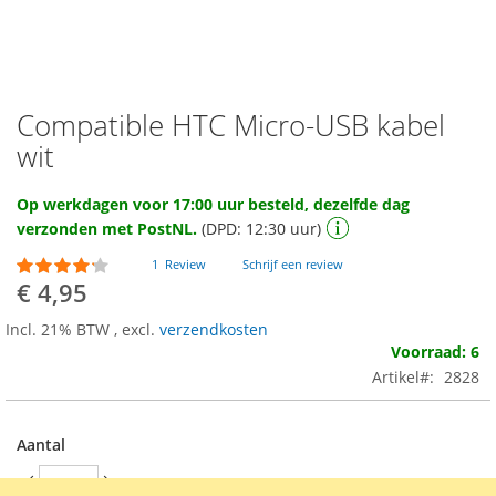
Compatible HTC Micro-USB kabel
Ga
naar
wit
het
begin
Op werkdagen voor 17:00 uur besteld, dezelfde dag
van
verzonden met PostNL.
(DPD: 12:30 uur)
de
afbeeldingen-
Waardering:
1
Review
Schrijf een review
gallerij
80
100
% of
€ 4,95
Incl. 21% BTW
,
excl.
verzendkosten
Voorraad: 6
Artikel
2828
Aantal