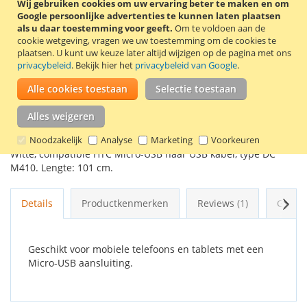
Wij gebruiken cookies om uw ervaring beter te maken en om
Google persoonlijke advertenties te kunnen laten plaatsen
als u daar toestemming voor geeft.
Om te voldoen aan de
In Winkelwagen
cookie wetgeving, vragen we uw toestemming om de cookies te
plaatsen.
U kunt uw keuze later altijd wijzigen op de pagina met ons
privacybeleid
. Bekijk hier het
privacybeleid van Google
.
Alle cookies toestaan
Selectie toestaan
VOEG TOE AAN VERLANGLIJST
Alles weigeren
TOEVOEGEN OM TE VERGELIJKEN
Noodzakelijk
Analyse
Marketing
Voorkeuren
Witte, compatible HTC Micro-USB naar USB kabel, type DC
M410. Lengte: 101 cm.
Volg
Details
Productkenmerken
Reviews
1
Gerel
Geschikt voor mobiele telefoons en tablets met een
Micro-USB aansluiting.