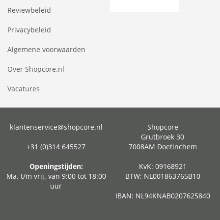
Reviewbeleid
Privacybeleid
Algemene voorwaarden
Over Shopcore.nl
Vacatures
klantenservice@shopcore.nl
Shopcore
Grutbroek 30
+31 (0)314 645527
7008AM Doetinchem
Openingstijden:
KvK: 09168921
Ma. t/m vrij. van 9:00 tot 18:00
BTW: NL001863765B10
uur
IBAN: NL94KNAB0207625840