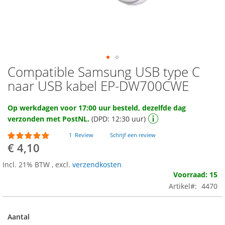
Compatible Samsung USB type C
Ga
naar
naar USB kabel EP-DW700CWE
het
begin
Op werkdagen voor 17:00 uur besteld, dezelfde dag
van
verzonden met PostNL.
(DPD: 12:30 uur)
de
afbeeldingen-
Waardering:
1
Review
Schrijf een review
gallerij
100
100
% of
€ 4,10
Incl. 21% BTW
,
excl.
verzendkosten
Voorraad: 15
Artikel
4470
Aantal