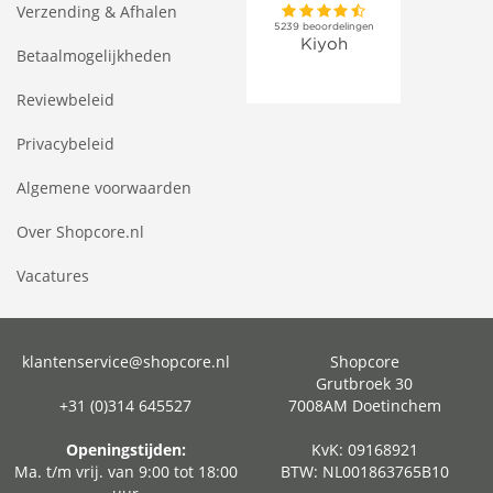
Verzending & Afhalen
Betaalmogelijkheden
Reviewbeleid
Privacybeleid
Algemene voorwaarden
Over Shopcore.nl
Vacatures
klantenservice@shopcore.nl
Shopcore
Grutbroek 30
+31 (0)314 645527
7008AM Doetinchem
Openingstijden:
KvK: 09168921
Ma. t/m vrij. van 9:00 tot 18:00
BTW: NL001863765B10