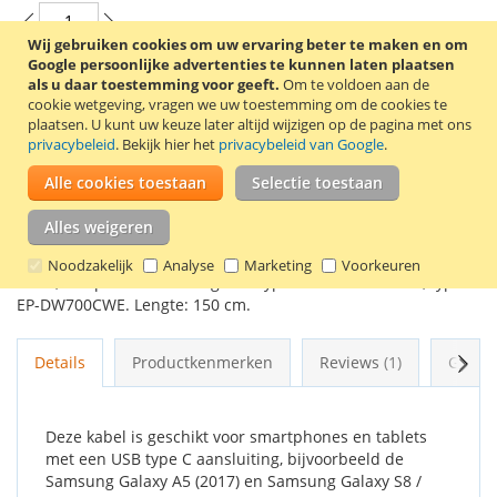
Wij gebruiken cookies om uw ervaring beter te maken en om
Google persoonlijke advertenties te kunnen laten plaatsen
als u daar toestemming voor geeft.
Om te voldoen aan de
In Winkelwagen
cookie wetgeving, vragen we uw toestemming om de cookies te
plaatsen.
U kunt uw keuze later altijd wijzigen op de pagina met ons
privacybeleid
. Bekijk hier het
privacybeleid van Google
.
Alle cookies toestaan
Selectie toestaan
VOEG TOE AAN VERLANGLIJST
Alles weigeren
TOEVOEGEN OM TE VERGELIJKEN
Noodzakelijk
Analyse
Marketing
Voorkeuren
Witte, compatible Samsung USB type C naar USB kabel, type
EP-DW700CWE. Lengte: 150 cm.
Volg
Details
Productkenmerken
Reviews
1
Gerel
Deze kabel is geschikt voor smartphones en tablets
met een USB type C aansluiting, bijvoorbeeld de
Samsung Galaxy A5 (2017) en Samsung Galaxy S8 /