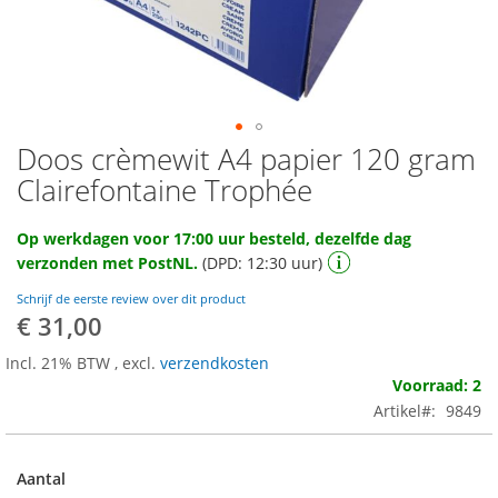
Doos crèmewit A4 papier 120 gram
Ga
naar
Clairefontaine Trophée
het
begin
Op werkdagen voor 17:00 uur besteld, dezelfde dag
van
verzonden met PostNL.
(DPD: 12:30 uur)
de
afbeeldingen-
Schrijf de eerste review over dit product
gallerij
€ 31,00
Incl. 21% BTW
,
excl.
verzendkosten
Voorraad: 2
Artikel
9849
Aantal