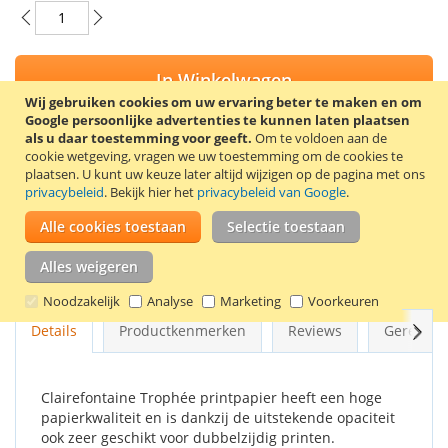
In Winkelwagen
Wij gebruiken cookies om uw ervaring beter te maken en om
Google persoonlijke advertenties te kunnen laten plaatsen
als u daar toestemming voor geeft.
Om te voldoen aan de
cookie wetgeving, vragen we uw toestemming om de cookies te
VOEG TOE AAN VERLANGLIJST
plaatsen.
U kunt uw keuze later altijd wijzigen op de pagina met ons
privacybeleid
. Bekijk hier het
privacybeleid van Google
.
TOEVOEGEN OM TE VERGELIJKEN
Alle cookies toestaan
Selectie toestaan
Doos met 5 pakken van 250 vel 120 grams A4 printpapier (210
x 297 mm) in de kleur crèmewit. Deze kleur wordt ook wel
Alles weigeren
ivoor, crème of roomwit genoemd.
Noodzakelijk
Analyse
Marketing
Voorkeuren
Volg
Details
Productkenmerken
Reviews
Gerelate
Clairefontaine Trophée printpapier heeft een hoge
papierkwaliteit en is dankzij de uitstekende opaciteit
ook zeer geschikt voor dubbelzijdig printen.