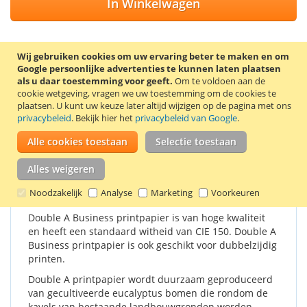
In Winkelwagen
Wij gebruiken cookies om uw ervaring beter te maken en om
Google persoonlijke advertenties te kunnen laten plaatsen
VOEG TOE AAN VERLANGLIJST
als u daar toestemming voor geeft.
Om te voldoen aan de
cookie wetgeving, vragen we uw toestemming om de cookies te
TOEVOEGEN OM TE VERGELIJKEN
plaatsen.
U kunt uw keuze later altijd wijzigen op de pagina met ons
privacybeleid
. Bekijk hier het
privacybeleid van Google
.
1 Pallet met 16 dozen van 5 pakken van 500 vel Double A
Business 75 grams A4 papier (210 x 297 mm).
Alle cookies toestaan
Selectie toestaan
Alles weigeren
Details
Productkenmerken
Reviews
Noodzakelijk
Analyse
Marketing
Voorkeuren
Double A Business printpapier is van hoge kwaliteit
en heeft een standaard witheid van CIE 150. Double A
Business printpapier is ook geschikt voor dubbelzijdig
printen.
Double A printpapier wordt duurzaam geproduceerd
van gecultiveerde eucalyptus bomen die rondom de
kavels van bestaande landbouwgronden worden