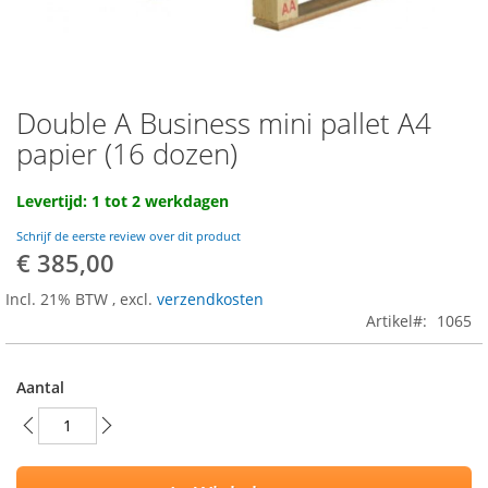
Double A Business mini pallet A4
Ga
naar
papier (16 dozen)
het
begin
Levertijd: 1 tot 2 werkdagen
van
de
Schrijf de eerste review over dit product
afbeeldingen-
€ 385,00
gallerij
Incl. 21% BTW
,
excl.
verzendkosten
Artikel
1065
Aantal