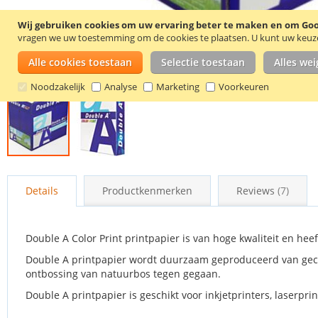
Wij gebruiken cookies om uw ervaring beter te maken en om Goog
vragen we uw toestemming om de cookies te plaatsen.
U kunt uw keuze 
Alle cookies toestaan
Selectie toestaan
Alles we
Noodzakelijk
Analyse
Marketing
Voorkeuren
Ga
naar
Details
Productkenmerken
Reviews
7
het
begin
van
de
Double A Color Print printpapier is van hoge kwaliteit en hee
afbeeldingen-
Double A printpapier wordt duurzaam geproduceerd van gec
gallerij
ontbossing van natuurbos tegen gegaan.
Double A printpapier is geschikt voor inkjetprinters, laserpr