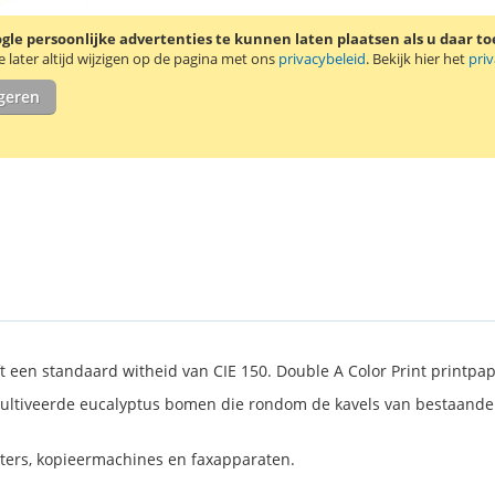
le persoonlijke advertenties te kunnen laten plaatsen als u daar t
later altijd wijzigen op de pagina met ons
privacybeleid
. Bekijk hier het
pri
igeren
ft een standaard witheid van CIE 150. Double A Color Print printpapi
ultiveerde eucalyptus bomen die rondom de kavels van bestaand
inters, kopieermachines en faxapparaten.