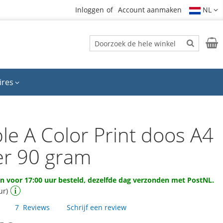
Inloggen
Account aanmaken
NL
Zoek
Wink
Zoek
ires
le A Color Print doos A4
er 90 gram
 voor 17:00 uur besteld, dezelfde dag verzonden met PostNL.
ur)
7
Reviews
Schrijf een review