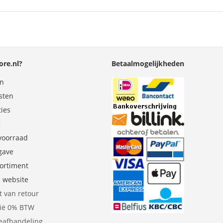
re.nl?
Betaalmogelijkheden
en
sten
ties
g
 voorraad
gave
sortiment
e website
t van retour
gië 0% BTW
eafhandeling