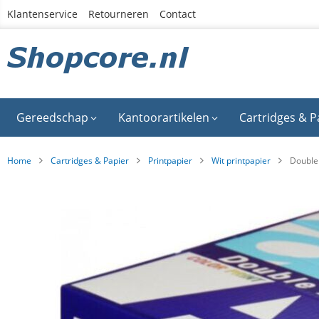
Ga
Klantenservice
Retourneren
Contact
naar
de
inhoud
Gereedschap
Kantoorartikelen
Cartridges & P
Home
Cartridges & Papier
Printpapier
Wit printpapier
Double 
Ga
naar
het
einde
van
de
afbeeldingen-
gallerij