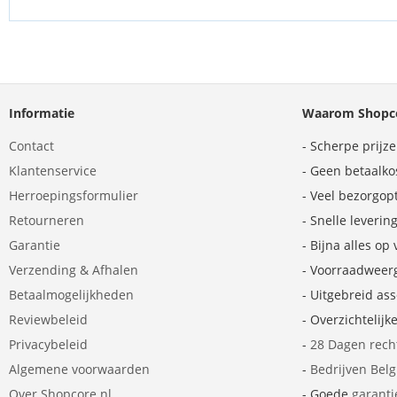
Informatie
Waarom Shopco
Contact
- Scherpe prijz
Klantenservice
- Geen betaalko
Herroepingsformulier
- Veel bezorgop
Retourneren
- Snelle leverin
Garantie
- Bijna alles op
Verzending & Afhalen
- Voorraadweer
Betaalmogelijkheden
- Uitgebreid as
Reviewbeleid
- Overzichtelijk
Privacybeleid
-
28 Dagen rech
Algemene voorwaarden
-
Bedrijven Bel
Over Shopcore.nl
- Goede
garanti