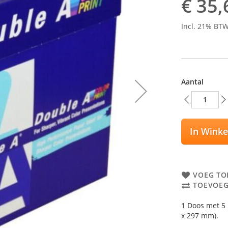
€ 35,
Incl. 21% BT
Aantal
In Wink
VOEG TO
TOEVOEG
1 Doos met 5 
x 297 mm).