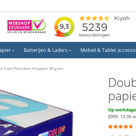
apier
Batterijen & Laders
Mobiel & Tablet accesso
A Color Print doos A4 papier 90 gram
Doub
papi
Op werkdagen
(DPD: 12:30 u
Waardering:
89
100
% of